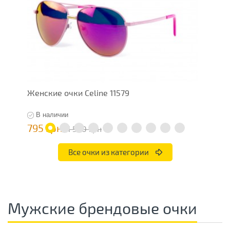
Женские очки Celine 11579
Ж
В наличии
795 грн
7
1 590 грн
Все очки из категории
Мужские брендовые очки