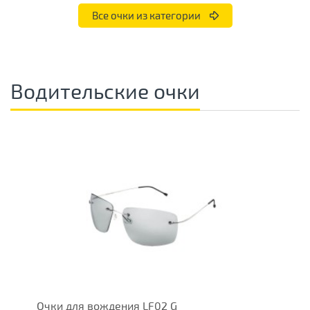
Все очки из категории
Водительские очки
Очки для вождения LF02 G
В