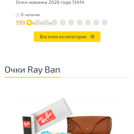
Очки новинка 2026 года 13414
О
В наличии
199 грн
1
398 грн
Все очки из категории
Очки Ray Ban