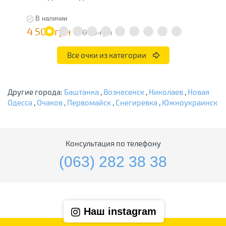
В наличии
4 500 грн
3
9 000 грн
Все очки из категории
Другие города:
Баштанка
,
Вознесенск
,
Николаев
,
Новая
Одесса
,
Очаков
,
Первомайск
,
Снегиревка
,
Южноукраинск
Консультация по телефону
(063) 282 38 38
Наш instagram