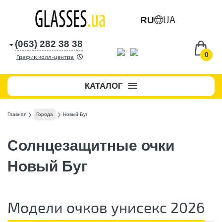
UA
RU
(063) 282 38 38
0
График колл-центра
КАТАЛОГ
Главная
Города
Новый Буг
Солнцезащитные очки
Новый Буг
Модели очков унисекс 2026