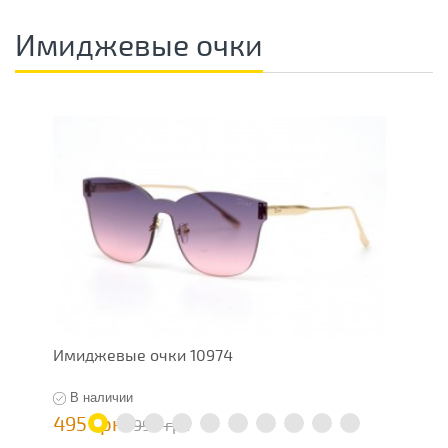
Имиджевые очки
Имиджевые очки 10974
О
В наличии
495 грн
7
990 грн