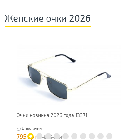
Женские очки 2026
Очки новинка 2026 года 13371
Ж
В наличии
795 грн
5
1 590 грн