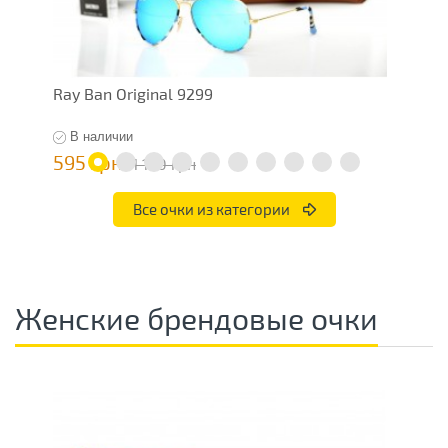
Ray Ban Original 9299
Ra
В наличии
595 грн
7
1 190 грн
Все очки из категории
Женские брендовые очки