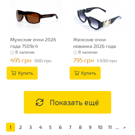
Мужские очки 2026
Женские очки
года 7509c4
новинка 2026 года
13496
В наличии
В наличии
495 грн
795 грн
990 грн
1 590 грн
Купить
Купить
Показать ещё
1
2
3
4
5
6
7
8
9
10
11
....
>