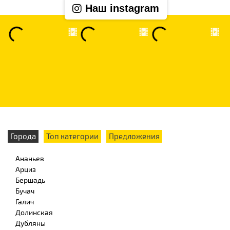
Наш instagram
Города
Топ категории
Предложения
Ананьев
Арциз
Бершадь
Бучач
Галич
Долинская
Дубляны