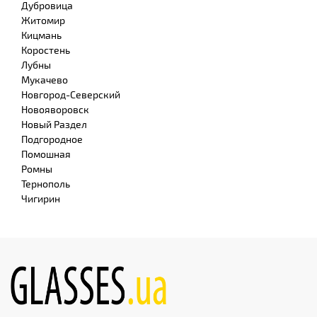
Дубровица
Житомир
Кицмань
Коростень
Лубны
Мукачево
Новгород-Северский
Новояворовск
Новый Раздел
Подгородное
Помошная
Ромны
Тернополь
Чигирин