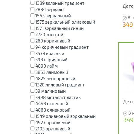
1389
зеленый градиент
Детс
2884
зеркало
1563
зеркальный
В н
1575
зеркальный оливковый
349
1571
зеркальный синий
2720
золотой
269
коричневый
94
коричневый градиент
3578
красный
3987
кричнвый
4890
лайм
3863
лаймовый
4825
леопардовый
1320
лиловый градиент
39
малиновый
3998
металл/пластик
Детс
4448
огненный
4868
оливковый
В 
1549
оливковый зеркальный
349
4927
оранжевий
2103
оранжевый