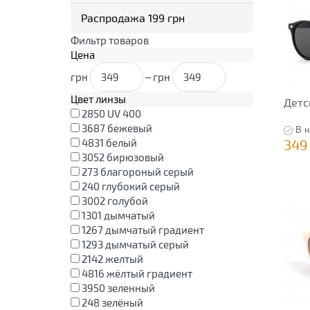
Распродажа 199 грн
Фильтр товаров
Цена
грн
–
грн
Цвет линзы
Детс
2850
UV 400
3687
бежевый
В н
4831
белый
349
3052
бирюзовый
273
благороный серый
240
глубокий серый
3002
голубой
1301
дымчатый
1267
дымчатый градиент
1293
дымчатый серый
2142
желтый
4816
жёлтый градиент
3950
зеленный
248
зелёный