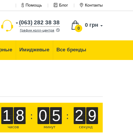
Помощь
Блог
Контакты
(063) 282 38 38
0 грн
0
График колл-центра
рные
Имиджевые
Все бренды
18
05
28
:
:
часов
минут
секунд