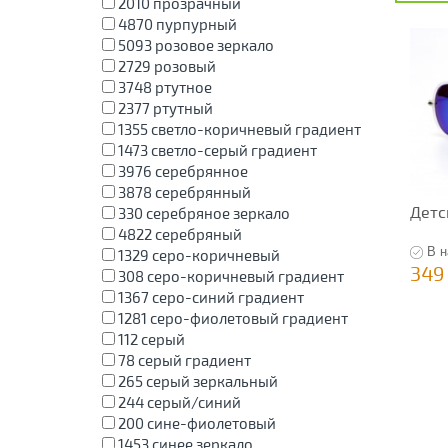
2010
прозрачный
4870
пурпурный
5093
розовое зеркало
2729
розовый
3748
ртутное
2377
ртутный
1355
светло-коричневый градиент
1473
светло-серый градиент
3976
серебрянное
3878
серебрянный
Детс
330
серебряное зеркало
4822
серебряный
В н
1329
серо-коричневый
349
308
серо-коричневый градиент
1367
серо-синий градиент
1281
серо-фиолетовый градиент
112
серый
78
серый градиент
265
серый зеркальный
244
серый/синий
200
сине-фиолетовый
1453
синее зеркало