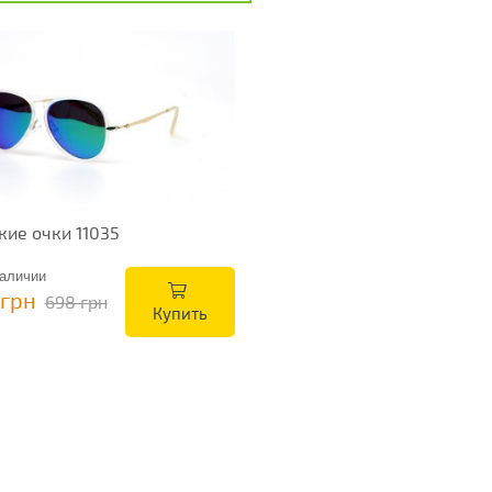
кие очки 11035
аличии
 грн
698 грн
Купить