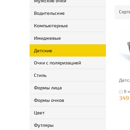
Мужские очки
Сорт
Водительские
Компьютерные
Имиджевые
Детские
Очки с поляризацией
Стиль
Детс
Формы лица
В н
349
Формы очков
Цвет
Футляры