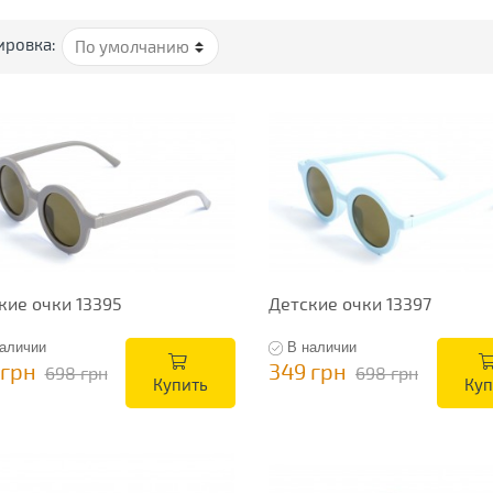
ировка:
кие очки 13395
Детские очки 13397
аличии
В наличии
 грн
349 грн
698 грн
698 грн
Купить
Куп