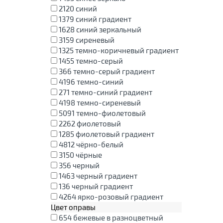
2120
синий
1379
синий градиент
1628
синий зеркальный
3159
сиреневый
1325
темно-коричневый градиент
1455
темно-серый
366
темно-серый градиент
4196
темно-синий
271
темно-синий градиент
4198
темно-сиреневый
5091
темно-фиолетовый
2262
фиолетовый
1285
фиолетовый градиент
4812
чёрно-белый
3150
чёрные
356
черный
1463
черный градиент
136
черный градиент
4264
ярко-розовый градиент
Цвет оправы
654
бежевые в разноцветный