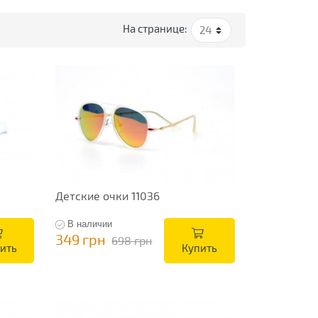
На странице:
Детские очки 11036
В наличии
349 грн
698 грн
ить
Купить