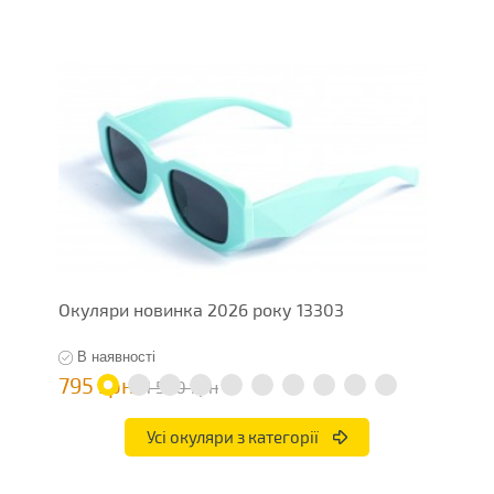
Окуляри новинка 2026 року 13303
О
В наявності
795 грн
7
1 590 грн
Усі окуляри з категорії