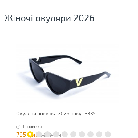
Жіночі окуляри 2026
Окуляри новинка 2026 року 13335
О
В наявності
795 грн
7
1 590 грн