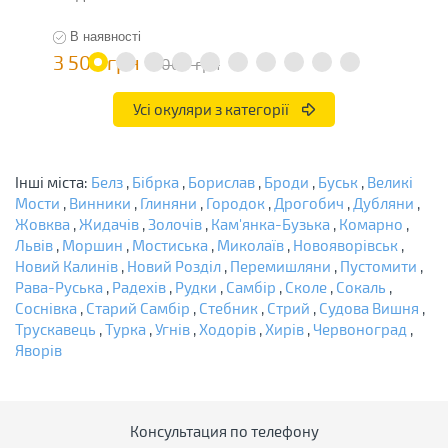
В наявності
3 500 грн
1
7 000 грн
Усі окуляри з категорії
Інші міста:
Белз
,
Бібрка
,
Борислав
,
Броди
,
Буськ
,
Великі
Мости
,
Винники
,
Глиняни
,
Городок
,
Дрогобич
,
Дубляни
,
Жовква
,
Жидачів
,
Золочів
,
Кам'янка-Бузька
,
Комарно
,
Львів
,
Моршин
,
Мостиська
,
Миколаїв
,
Новояворівськ
,
Новий Калинів
,
Новий Розділ
,
Перемишляни
,
Пустомити
,
Рава-Руська
,
Радехів
,
Рудки
,
Самбір
,
Сколе
,
Сокаль
,
Соснівка
,
Старий Самбір
,
Стебник
,
Стрий
,
Судова Вишня
,
Трускавець
,
Турка
,
Угнів
,
Ходорів
,
Хирів
,
Червоноград
,
Яворів
Консультация по телефону