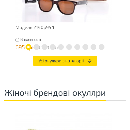
Модель 2140p954
О
В наявності
695 грн
3
1 390 грн
Усі окуляри з категорії
Жіночі брендові окуляри