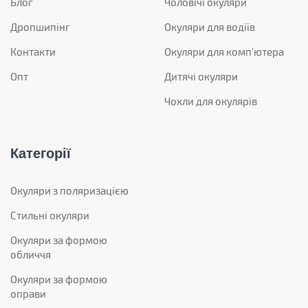
Блог
Чоловічі окуляри
Дропшипінг
Окуляри для водіїв
Контакти
Окуляри для комп'ютера
Опт
Дитячі окуляри
Чохли для окулярів
Категорії
Окуляри з поляризацією
Стильні окуляри
Окуляри за формою
обличчя
Окуляри за формою
оправи