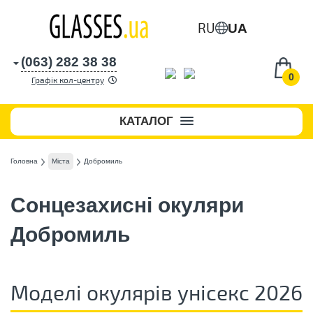
RU
UA
(063) 282 38 38
0
Графік кол-центру
КАТАЛОГ
Головна
Міста
Добромиль
Сонцезахисні окуляри
Добромиль
Моделі окулярів унісекс 2026