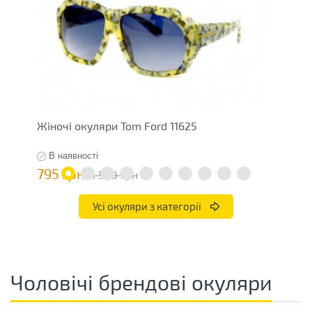
Жіночі окуляри Tom Ford 11625
Ж
В наявності
795 грн
7
1 590 грн
Усі окуляри з категорії
Чоловічі брендові окуляри