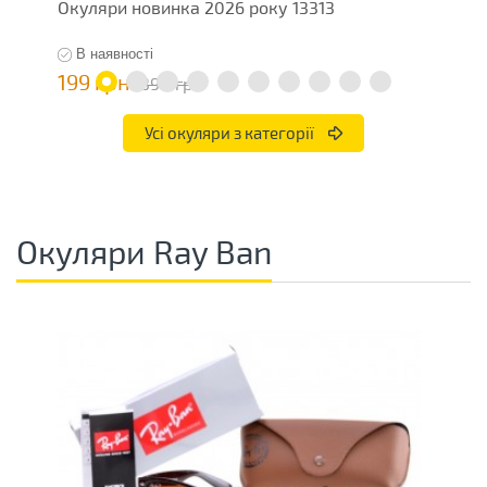
Окуляри новинка 2026 року 13313
О
В наявності
199 грн
7
398 грн
Усі окуляри з категорії
Окуляри Ray Ban