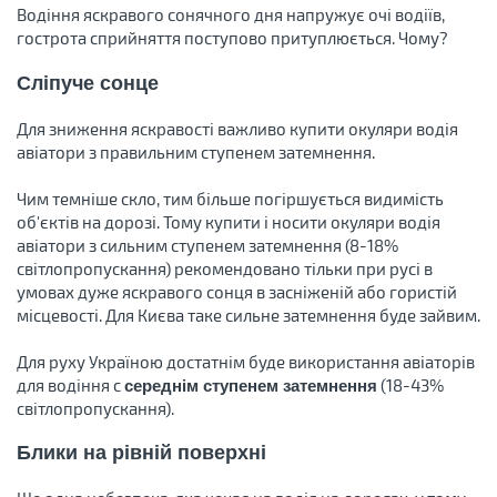
Водіння яскравого сонячного дня напружує очі водіїв,
гострота сприйняття поступово притуплюється. Чому?
Сліпуче сонце
Для зниження яскравості важливо купити окуляри водія
авіатори з правильним ступенем затемнення.
Чим темніше скло, тим більше погіршується видимість
об'єктів на дорозі. Тому купити і носити окуляри водія
авіатори з сильним ступенем затемнення (8-18%
світлопропускання) рекомендовано тільки при русі в
умовах дуже яскравого сонця в засніженій або гористій
місцевості. Для Києва таке сильне затемнення буде зайвим.
Для руху Україною достатнім буде використання авіаторів
для водіння с
(18-43%
середнім ступенем затемнення
світлопропускання).
Блики на рівній поверхні