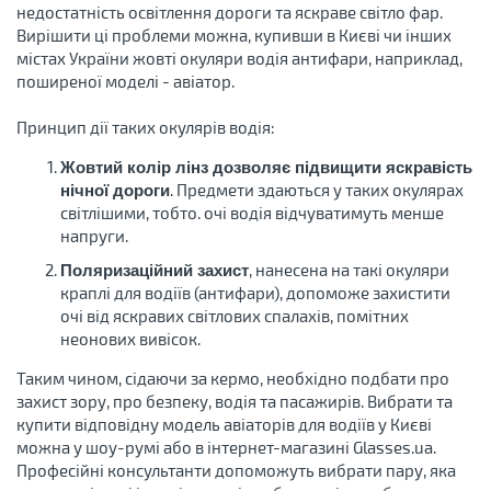
недостатність освітлення дороги та яскраве світло фар.
Вирішити ці проблеми можна, купивши в Києві чи інших
містах України жовті окуляри водія антифари, наприклад,
поширеної моделі - авіатор.
Принцип дії таких окулярів водія:
Жовтий колір лінз дозволяє підвищити яскравість
. Предмети здаються у таких окулярах
нічної дороги
світлішими, тобто. очі водія відчуватимуть менше
напруги.
, нанесена на такі окуляри
Поляризаційний захист
краплі для водіїв (антифари), допоможе захистити
очі від яскравих світлових спалахів, помітних
неонових вивісок.
Таким чином, сідаючи за кермо, необхідно подбати про
захист зору, про безпеку, водія та пасажирів. Вибрати та
купити відповідну модель авіаторів для водіїв у Києві
можна у шоу-румі або в інтернет-магазині Glasses.ua.
Професійні консультанти допоможуть вибрати пару, яка