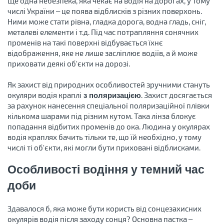
Ще одна небезпека, яка чекає на водія на дорогах, у тому
числі України – це поява відблисків з різних поверхонь.
Ними може стати рівна, гладка дорога, водна гладь, сніг,
металеві елементи і т.д. Під час потрапляння сонячних
променів на такі поверхні відбувається їхнє
відображення, яке не лише засліплює водіїв, а й може
приховати деякі об'єкти на дорозі.
Як захист від природних особливостей зручними стануть
окуляри водія краплі
. Захист досягається
з поляризацією
за рахунок нанесення спеціальної поляризаційної плівки
кількома шарами під різним кутом. Така лінза блокує
попадання відбитих променів до ока. Людина у окулярах
водія краплях бачить тільки те, що їй необхідно, у тому
числі ті об'єкти, які могли бути приховані відблисками.
Особливості водіння у темний час
доби
Здавалося б, яка може бути користь від сонцезахисних
окулярів водія після заходу сонця? Основна пастка –