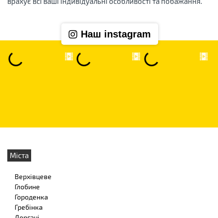
врахує всі ваші індивідуальні особливості та побажання.
Наш instagram
Міста
Верхівцеве
Глобине
Городенка
Гребінка
Дергачі