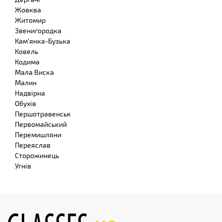
Жовква
Житомир
Звенигородка
Кам'янка-Бузька
Ковель
Кодима
Мала Виска
Малин
Надвірна
Обухів
Першотравенськ
Первомайський
Перемишляни
Переяслав
Сторожинець
Угнів