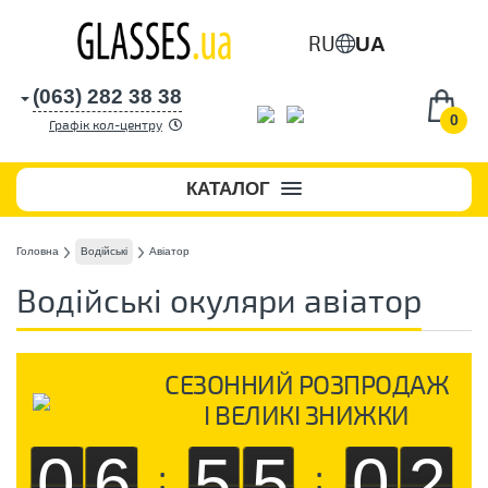
RU
UA
(063) 282 38 38
0
Графік кол-центру
КАТАЛОГ
Головна
Водійські
Авіатор
Водійські окуляри авіатор
СЕЗОННИЙ РОЗПРОДАЖ
І ВЕЛИКІ ЗНИЖКИ
06
55
01
:
: