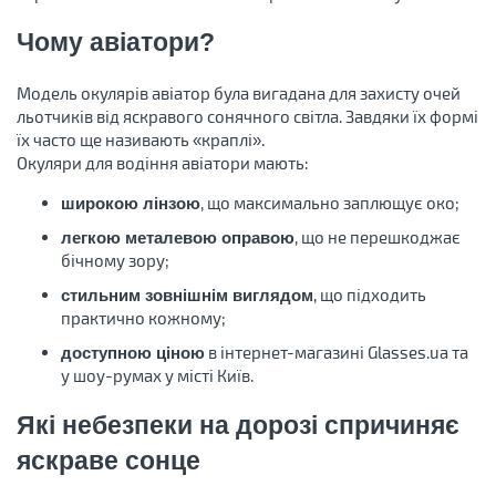
Чому авіатори?
Модель окулярів авіатор була вигадана для захисту очей
льотчиків від яскравого сонячного світла. Завдяки їх формі
їх часто ще називають «краплі».
Окуляри для водіння авіатори мають:
, що максимально заплющує око;
широкою лінзою
, що не перешкоджає
легкою металевою оправою
бічному зору;
, що підходить
стильним зовнішнім виглядом
практично кожному;
в інтернет-магазині Glasses.ua та
доступною ціною
у шоу-румах у місті Київ.
Які небезпеки на дорозі спричиняє
яскраве сонце