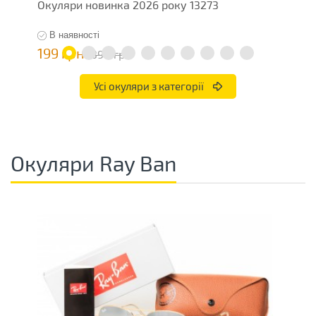
Окуляри новинка 2026 року 13273
О
В наявності
199 грн
7
398 грн
Усі окуляри з категорії
Окуляри Ray Ban