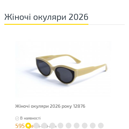
Жіночі окуляри 2026
Жіночі окуляри 2026 року 12876
О
В наявності
595 грн
7
1 190 грн