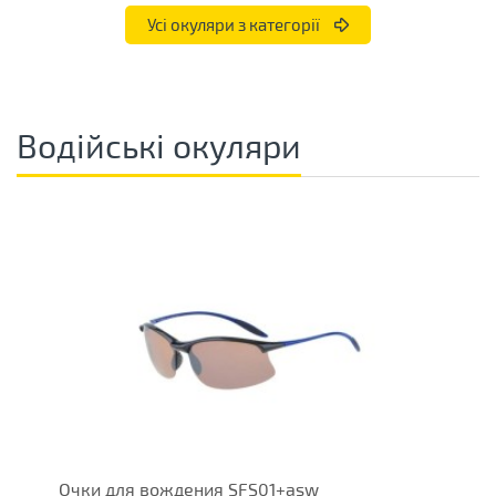
Усі окуляри з категорії
Водійські окуляри
Очки для вождения SFS01+asw
О