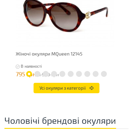
Жіночі окуляри MQueen 12145
Ж
В наявності
795 грн
7
1 590 грн
Усі окуляри з категорії
Чоловічі брендові окуляри