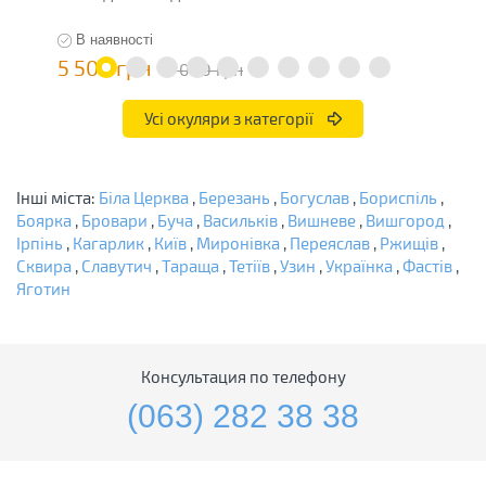
В наявності
5 500 грн
4
11 000 грн
Усі окуляри з категорії
Інші міста:
Біла Церква
,
Березань
,
Богуслав
,
Бориспіль
,
Боярка
,
Бровари
,
Буча
,
Васильків
,
Вишневе
,
Вишгород
,
Ірпінь
,
Кагарлик
,
Київ
,
Миронівка
,
Переяслав
,
Ржищів
,
Сквира
,
Славутич
,
Тараща
,
Тетіїв
,
Узин
,
Українка
,
Фастів
,
Яготин
Консультация по телефону
(063) 282 38 38