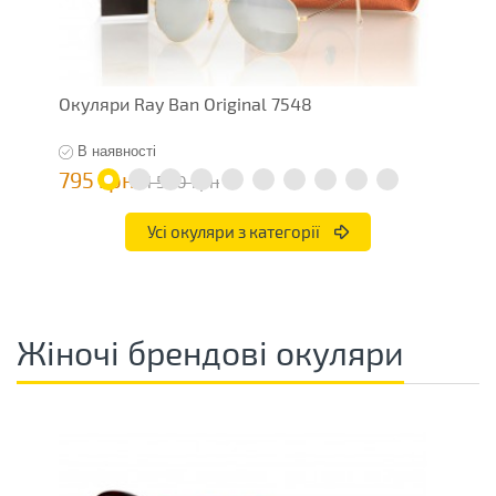
Окуляри Ray Ban Original 7548
О
В наявності
795 грн
4
1 590 грн
Усі окуляри з категорії
Жіночі брендові окуляри