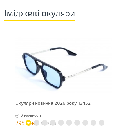
Іміджеві окуляри
Окуляри новинка 2026 року 13452
І
В наявності
795 грн
4
1 590 грн