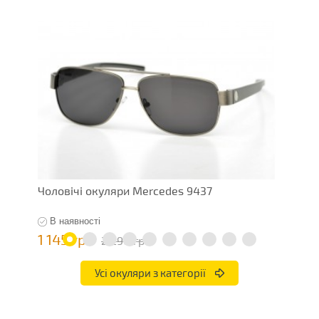
Чоловічі окуляри Mercedes 9437
Ч
В наявності
1 145 грн
7
2 290 грн
Усі окуляри з категорії