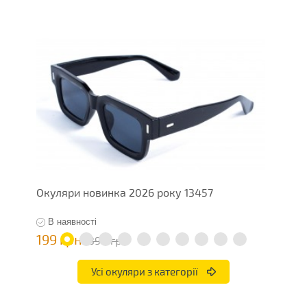
Окуляри новинка 2026 року 13457
О
В наявності
199 грн
1
398 грн
Усі окуляри з категорії