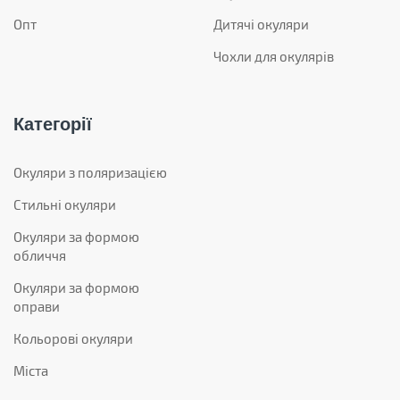
Опт
Дитячі окуляри
Чохли для окулярів
Категорії
Окуляри з поляризацією
Стильні окуляри
Окуляри за формою
обличчя
Окуляри за формою
оправи
Кольорові окуляри
Міста