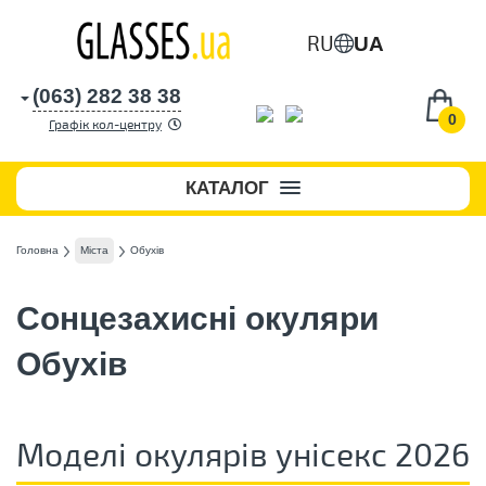
RU
UA
(063) 282 38 38
0
Графік кол-центру
КАТАЛОГ
Головна
Міста
Обухів
Сонцезахисні окуляри
Обухів
Моделі окулярів унісекс 2026