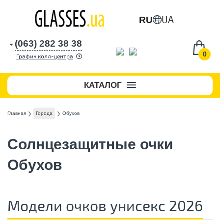
UA
RU
(063) 282 38 38
0
График колл-центра
КАТАЛОГ
Главная
Города
Обухов
Солнцезащитные очки
Обухов
Модели очков унисекс 2026