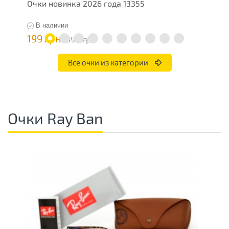
Очки новинка 2026 года 13355
О
В наличии
199 грн
7
398 грн
Все очки из категории
Очки Ray Ban