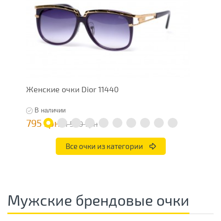
Женские очки Dior 11440
М
В наличии
795 грн
7
1 590 грн
Все очки из категории
Мужские брендовые очки