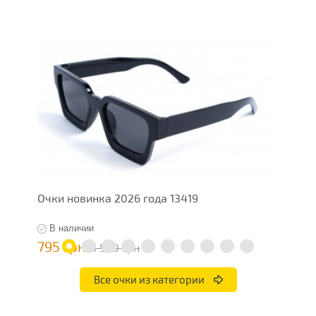
Очки новинка 2026 года 13419
О
В наличии
795 грн
7
1 590 грн
Все очки из категории