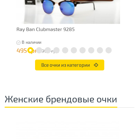
Ray Ban Clubmaster 9285
R
В наличии
495 грн
4
990 грн
Все очки из категории
Женские брендовые очки