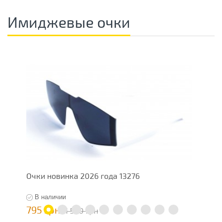
Имиджевые очки
Очки новинка 2026 года 13276
Ж
В наличии
795 грн
5
1 590 грн