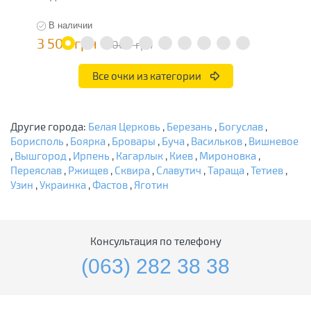
В наличии
3 500 грн
3
7 000 грн
Все очки из категории
Другие города:
Белая Церковь
,
Березань
,
Богуслав
,
Борисполь
,
Боярка
,
Бровары
,
Буча
,
Васильков
,
Вишневое
,
Вышгород
,
Ирпень
,
Кагарлык
,
Киев
,
Мироновка
,
Переяслав
,
Ржищев
,
Сквира
,
Славутич
,
Тараща
,
Тетиев
,
Узин
,
Украинка
,
Фастов
,
Яготин
Консультация по телефону
(063) 282 38 38