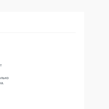
т
олько
а.