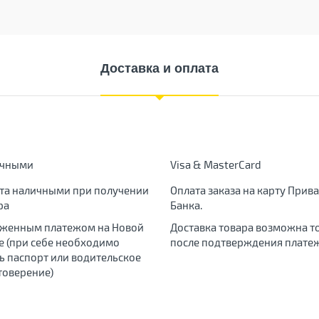
Доставка и оплата
ичными
Visa & MasterCard
та наличными при получении
Оплата заказа на карту Прива
ра
Банка.
женным платежом на Новой
Доставка товара возможна т
е (при себе необходимо
после подтверждения платеж
ь паспорт или водительское
товерение)