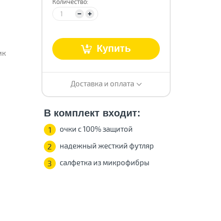
Количество:
т
Купить
ик
Доставка и оплата
В комплект входит:
очки с 100% защитой
1
надежный жесткий футляр
2
салфетка из микрофибры
3