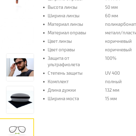
Высота линзы
50 мм
Ширина линзы
60 мм
Материал линзы
поликарбона
Материал оправы
металл/пласт
Цвет линзы
коричневый
Цвет оправы
коричневый
Защита от
100%
ультрафиолета
Степень защиты
UV 400
Комплект
полный
Длина дужки
132 мм
Ширина моста
15 мм