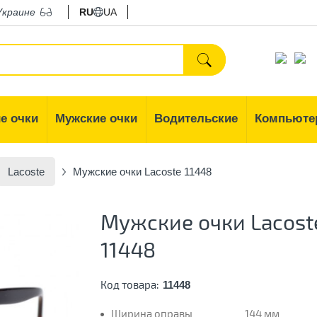
Украине
RU
UA
е очки
Мужские очки
Водительские
Компьюте
Lacoste
Мужские очки Lacoste 11448
Мужские очки Lacost
11448
Код товара:
11448
Ширина оправы
144 мм