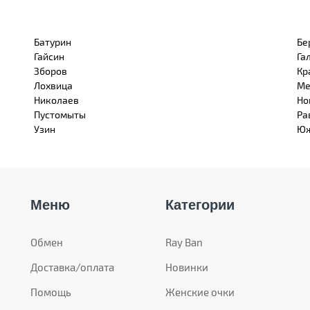
Батурин
Бе
Гайсин
Га
Зборов
Кр
Лохвица
Ме
Николаев
Но
Пустомыты
Ра
Узин
Юж
Меню
Категории
Обмен
Ray Ban
Доставка/оплата
Новинки
Помощь
Женские очки