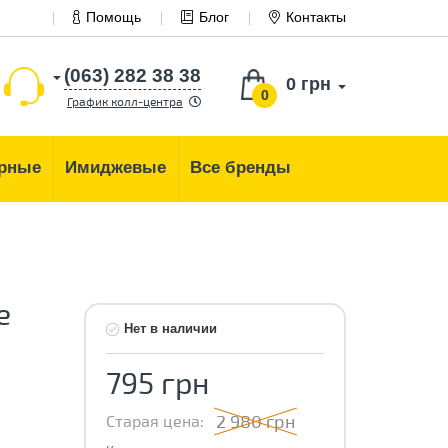
Помощь
Блог
Контакты
(063) 282 38 38
0 грн
0
График колл-центра
рные
Имиджевые
Все бренды
e
Нет в наличии
795 грн
2 980 грн
Старая цена: