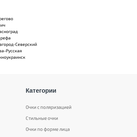
регово
лич
асноград
рефа
вгород-Северский
ва-Русская
ноукраинск
Категории
Очки с поляризацией
Стильные очки
Очки по форме лица