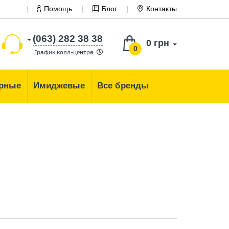
Помощь
Блог
Контакты
(063) 282 38 38
0 грн
0
График колл-центра
рные
Имиджевые
Все бренды