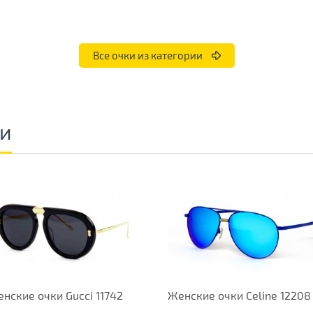
Все очки из категории
ки
нские очки Gucci 11742
Женские очки Celine 12208