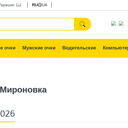
Украине
RU
UA
е очки
Мужские очки
Водительские
Компьюте
 Мироновка
2026