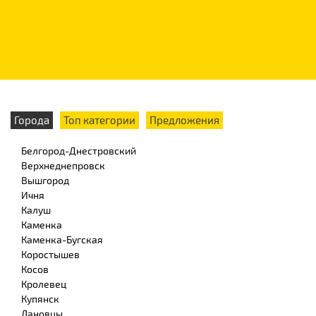
Города
Топ категории
Предложения
Белгород-Днестровский
Верхнеднепровск
Вышгород
Ичня
Калуш
Каменка
Каменка-Бугская
Коростышев
Косов
Кролевец
Купянск
Лановцы