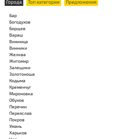
Города
Топ категории
Предложения
Бар
Богодухов
Борщев
Вараш
Вижница
Винники
Желква
Житомир
Залещики
Золотоноша
Кодыма
Кременчуг
Мироновка
Обухов
Перечин
Переяслав
Покров
Умань
Харьков