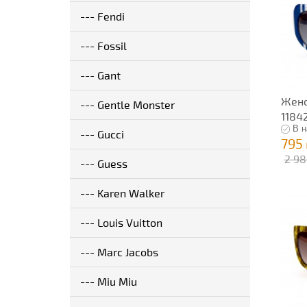
--- Fendi
--- Fossil
--- Gant
Женс
--- Gentle Monster
1184
В н
--- Gucci
795
2 98
--- Guess
--- Karen Walker
--- Louis Vuitton
--- Marc Jacobs
--- Miu Miu