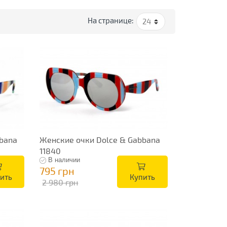
На странице:
bana
Женские очки Dolce & Gabbana
11840
В наличии
795 грн
ить
Купить
2 980 грн