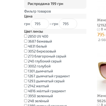
Распродажа 199 грн
Фильтр товаров
Цена
Женс
грн
–
грн
1219
В н
Цвет линзы
795
2850
UV 400
2 98
3687
бежевый
4831
белый
3052
бирюзовый
273
благороный серый
240
глубокий серый
3002
голубой
1301
дымчатый
1267
дымчатый градиент
1293
дымчатый серый
2142
желтый
4816
жёлтый градиент
Женс
3950
зеленный
9826
248
зелёный
В н
1389
зеленый градиент