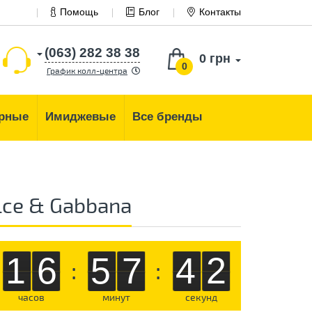
Помощь
Блог
Контакты
(063) 282 38 38
0 грн
0
График колл-центра
рные
Имиджевые
Все бренды
ce & Gabbana
16
57
41
:
:
часов
минут
секунд