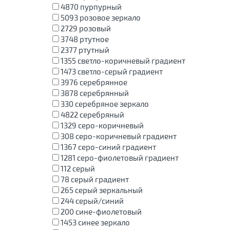
4870
пурпурный
5093
розовое зеркало
2729
розовый
3748
ртутное
2377
ртутный
1355
светло-коричневый градиент
1473
светло-серый градиент
3976
серебрянное
3878
серебрянный
330
серебряное зеркало
4822
серебряный
1329
серо-коричневый
308
серо-коричневый градиент
1367
серо-синий градиент
1281
серо-фиолетовый градиент
112
серый
78
серый градиент
265
серый зеркальный
244
серый/синий
200
сине-фиолетовый
1453
синее зеркало