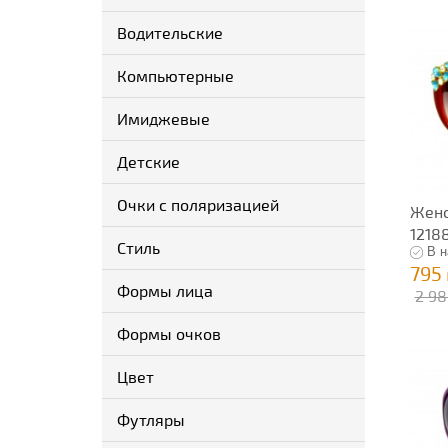
Водительские
Компьютерные
Имиджевые
Детские
Очки с поляризацией
Женс
1218
Стиль
В н
795
Формы лица
2 98
Формы очков
Цвет
Футляры