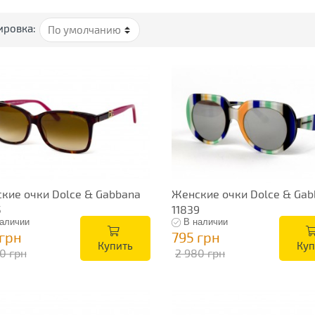
ировка:
кие очки Dolce & Gabbana
Женские очки Dolce & Gab
5
11839
аличии
В наличии
 грн
795 грн
Купить
Куп
0 грн
2 980 грн