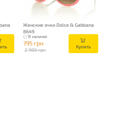
bana
Женские очки Dolce & Gabbana
8649
В наличии
795 грн
ить
Купить
2 980 грн