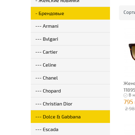
- Женские новинки
Сорт
- Брендовые
--- Armani
--- Bvlgari
--- Cartier
--- Celine
--- Chanel
Женс
1189
--- Chopard
В н
795
--- Christian Dior
2 98
--- Dolce & Gabbana
--- Escada