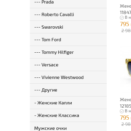
--- Prada
Женс
1184
--- Roberto Cavalli
В н
795
--- Swarovski
2 98
--- Tom Ford
--- Tommy Hilfiger
--- Versace
--- Vivienne Westwood
--- Другие
Женс
- Женские Капли
1218
В н
- Женские Классика
795
2 98
Мужские очки