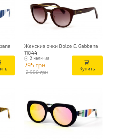
bana
Женские очки Dolce & Gabbana
11844
В наличии
795 грн
ить
Купить
2 980 грн