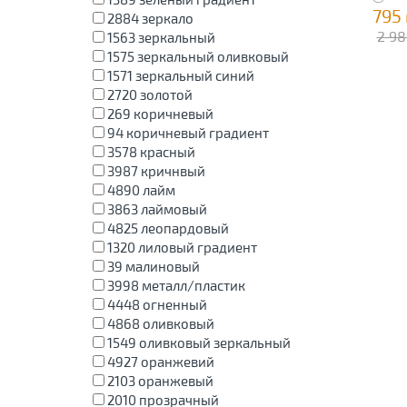
795
2884
зеркало
2 98
1563
зеркальный
1575
зеркальный оливковый
1571
зеркальный синий
2720
золотой
269
коричневый
94
коричневый градиент
3578
красный
3987
кричнвый
4890
лайм
3863
лаймовый
4825
леопардовый
1320
лиловый градиент
39
малиновый
3998
металл/пластик
4448
огненный
4868
оливковый
1549
оливковый зеркальный
4927
оранжевий
2103
оранжевый
2010
прозрачный