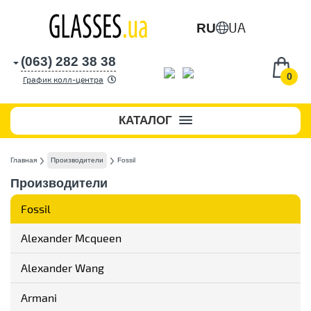
UA
RU
(063) 282 38 38
0
График колл-центра
КАТАЛОГ
Главная
Производители
Fossil
Производители
Fossil
Alexander Mcqueen
Alexander Wang
Armani