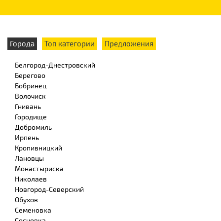
Города
Топ категории
Предложения
Белгород-Днестровский
Берегово
Бобринец
Волочиск
Гнивань
Городище
Добромиль
Ирпень
Кропивницкий
Лановцы
Монастыриска
Николаев
Новгород-Северский
Обухов
Семеновка
Сосновка