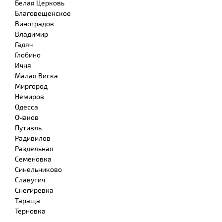
Белая Церковь
Благовещенское
Виноградов
Владимир
Гадяч
Глобино
Ичня
Малая Виска
Миргород
Немиров
Одесса
Очаков
Путивль
Радивилов
Раздельная
Семеновка
Синельниково
Славутич
Снегиревка
Тараща
Терновка