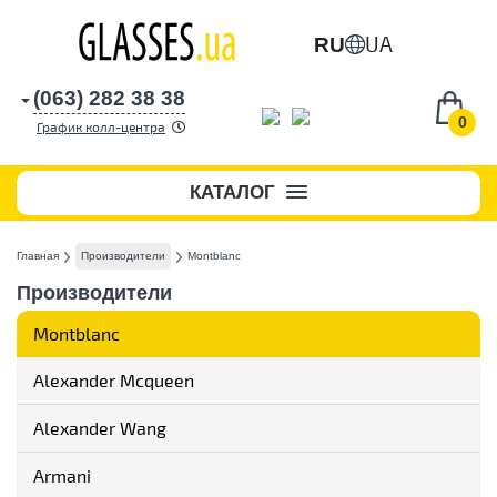
UA
RU
(063) 282 38 38
0
График колл-центра
КАТАЛОГ
Главная
Производители
Montblanc
Производители
Montblanc
Alexander Mcqueen
Alexander Wang
Armani