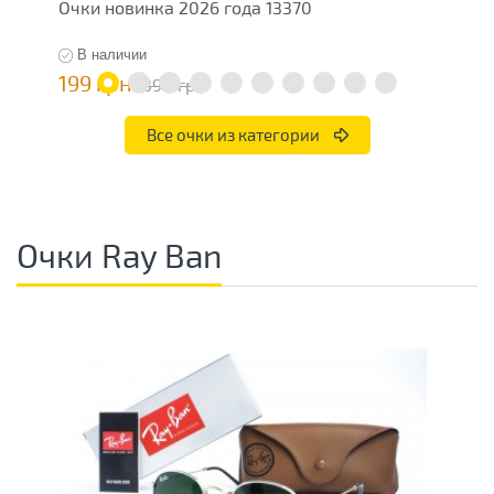
Очки новинка 2026 года 13370
М
В наличии
199 грн
4
398 грн
Все очки из категории
Очки Ray Ban