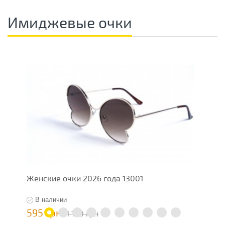
Имиджевые очки
Женские очки 2026 года 13001
И
В наличии
595 грн
5
1 190 грн