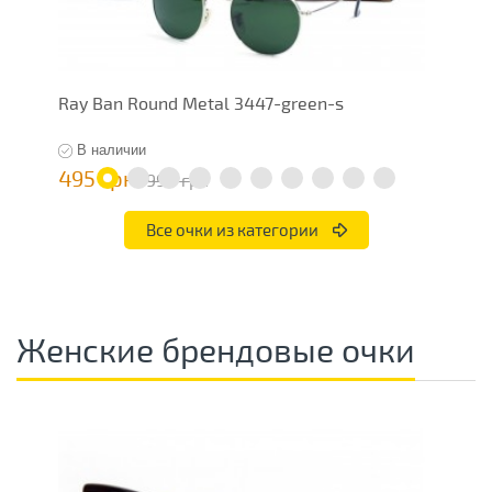
Ray Ban Round Metal 3447-green-s
R
В наличии
495 грн
5
990 грн
Все очки из категории
Женские брендовые очки