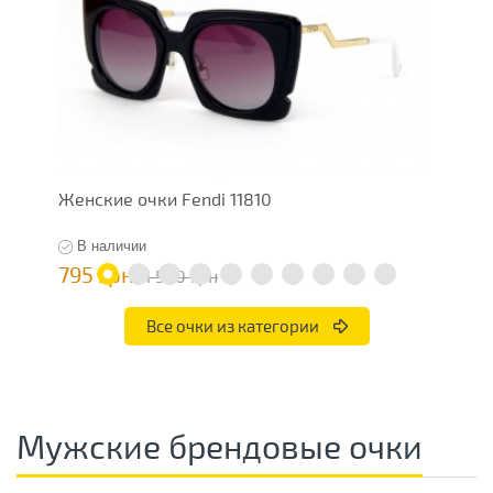
Женские очки Fendi 11810
Ж
В наличии
795 грн
7
1 590 грн
Все очки из категории
Мужские брендовые очки