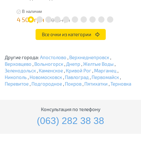
В наличии
4 500 грн
3
9 000 грн
Все очки из категории
Другие города:
Апостолово
,
Верхнеднепровск
,
Верховцево
,
Вольногорск
,
Днепр
,
Желтые Воды
,
Зеленодольск
,
Каменское
,
Кривой Рог
,
Марганец
,
Никополь
,
Новомосковск
,
Павлоград
,
Первомайск
,
Перевитое
,
Подгородное
,
Покров
,
Пятихатки
,
Терновка
Консультация по телефону
(063) 282 38 38