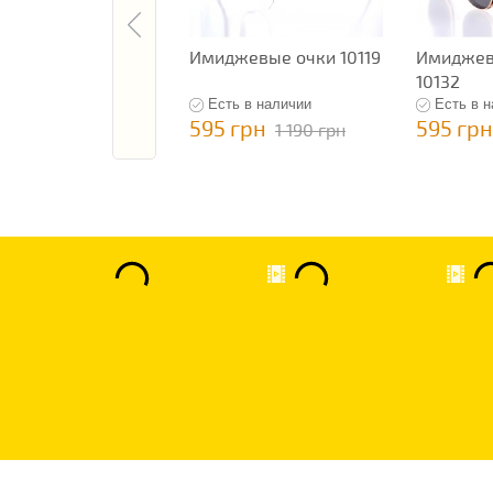
Имиджевые очки 10119
Имиджев
10132
Есть в наличии
Есть в 
595 грн
595 грн
1 190 грн