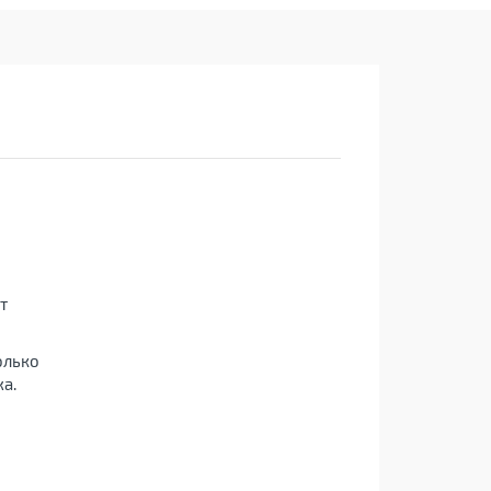
т
олько
а.