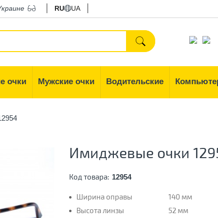
Украине
RU
UA
е очки
Мужские очки
Водительские
Компьюте
12954
Имиджевые очки 129
Код товара:
12954
Ширина оправы
140 мм
Высота линзы
52 мм