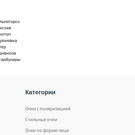
льногорск
яслав
нотоп
роновка
тер
дивилов
тарбунары
Категории
Очки с поляризацией
Стильные очки
Очки по форме лица