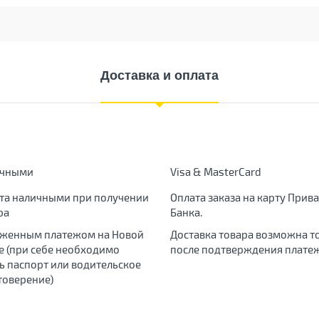
Доставка и оплата
ичными
Visa & MasterCard
та наличными при получении
Оплата заказа на карту Прива
ра
Банка.
женным платежом на Новой
Доставка товара возможна т
е (при себе необходимо
после подтверждения платеж
ь паспорт или водительское
товерение)