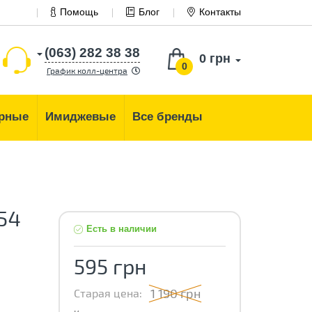
Помощь
Блог
Контакты
(063) 282 38 38
0 грн
0
График колл-центра
рные
Имиджевые
Все бренды
54
Есть в наличии
595 грн
1 190 грн
Старая цена: