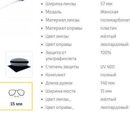
Ширина линзы
57 мм
Модель
Женская
Материал линзы
поликарбона
Материал оправы
пластик
Цвет линзы
жёлтый
Цвет оправы
леопардовый
Защита от
100%
ультрафиолета
Степень защиты
UV 400
Комплект
полный
Длина дужки
140 мм
Ширина моста
15 мм
Цвет линзы_
жёлтый
15 мм
Цвет оправы_
леопардовый