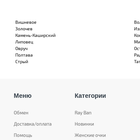
Вишневое
Во
Золочев
Из
Камень-Каширский
Ко
Липовец
Ми
Овруч
Ос
Полтава
Ра
Стрый
Та
Меню
Категории
Обмен
Ray Ban
Доставка/оплата
Новинки
Помощь
Женские очки