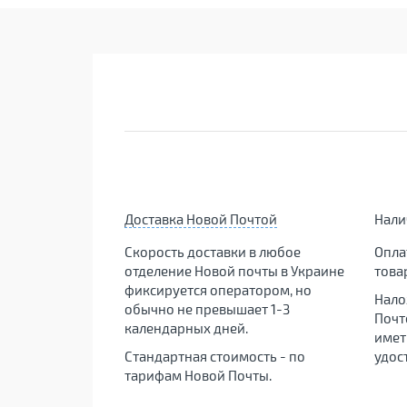
Доставка Новой Почтой
Нал
Скорость доставки в любое
Опла
отделение Новой почты в Украине
това
фиксируется оператором, но
Нало
обычно не превышает 1-3
Почт
календарных дней.
имет
Стандартная стоимость - по
удос
тарифам Новой Почты.