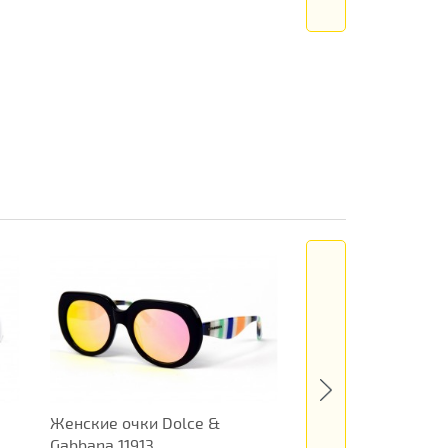
Женские очки Dolce &
Женские очки Kar
Gabbana 11913
12235