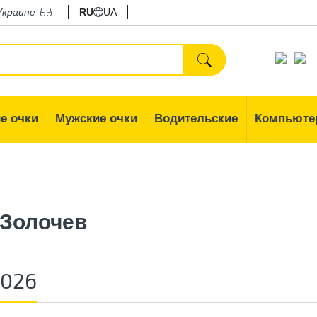
Украине
RU
UA
е очки
Мужские очки
Водительские
Компьюте
 Золочев
2026