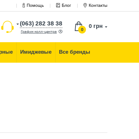
Помощь
Блог
Контакты
(063) 282 38 38
0 грн
0
График колл-центра
рные
Имиджевые
Все бренды