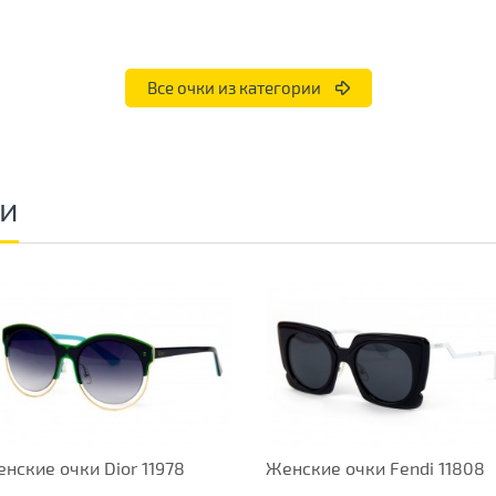
Все очки из категории
ки
нские очки Dior 11978
Женские очки Fendi 11808