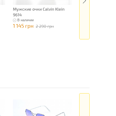
Мужские очки Calvin Klein
Мужские очки Ale
9614
Wang 11617
В наличии
В наличии
1 145 грн
795 грн
2 290 грн
1 590 гр