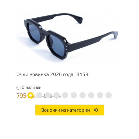
Очки новинка 2026 года 13458
О
В наличии
795 грн
7
1 590 грн
Все очки из категории