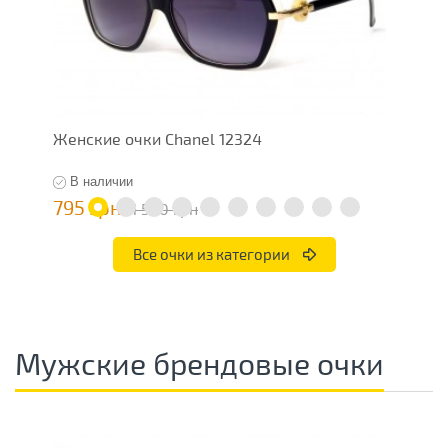
Женские очки Chanel 12324
Ж
В наличии
795 грн
7
1 590 грн
Все очки из категории
Мужские брендовые очки