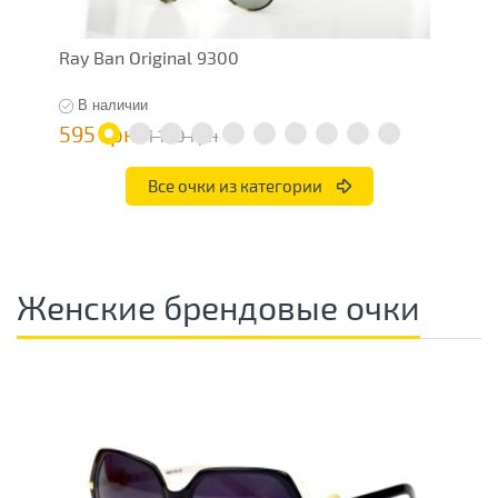
Ray Ban Original 9300
R
В наличии
595 грн
5
1 190 грн
Все очки из категории
Женские брендовые очки