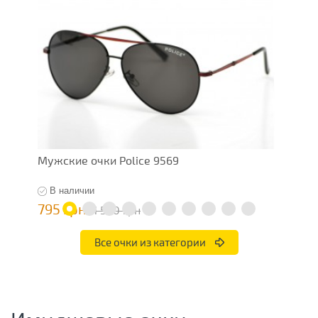
Мужские очки Police 9569
М
В наличии
795 грн
1
1 590 грн
Все очки из категории