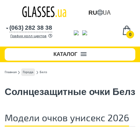
UA
RU
(063) 282 38 38
0
График колл-центра
КАТАЛОГ
Главная
Города
Белз
Солнцезащитные очки Белз
Модели очков унисекс 2026