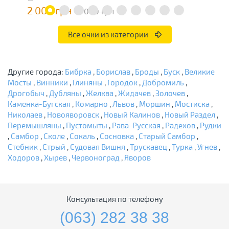
2 000 грн
7
4 000 грн
Все очки из категории
Другие города:
Бибрка
,
Борислав
,
Броды
,
Буск
,
Великие
Мосты
,
Винники
,
Глиняны
,
Городок
,
Добромиль
,
Дрогобыч
,
Дубляны
,
Желква
,
Жидачев
,
Золочев
,
Каменка-Бугская
,
Комарно
,
Львов
,
Моршин
,
Мостиска
,
Николаев
,
Новояворовск
,
Новый Калинов
,
Новый Раздел
,
Перемышляны
,
Пустомыты
,
Рава-Русская
,
Радехов
,
Рудки
,
Самбор
,
Сколе
,
Сокаль
,
Сосновка
,
Старый Самбор
,
Стебник
,
Стрый
,
Судовая Вишня
,
Трускавец
,
Турка
,
Угнев
,
Ходоров
,
Хырев
,
Червоноград
,
Яворов
Консультация по телефону
(063) 282 38 38