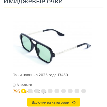
Имиджевые очки
Очки новинка 2026 года 13450
И
В наличии
795 грн
5
1 590 грн
Все очки из категории