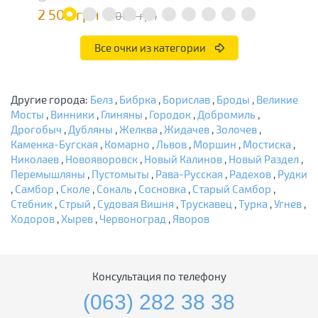
2 500 грн
3
5 000 грн
Все очки из категории
Другие города:
Белз
,
Бибрка
,
Борислав
,
Броды
,
Великие
Мосты
,
Винники
,
Глиняны
,
Городок
,
Добромиль
,
Дрогобыч
,
Дубляны
,
Желква
,
Жидачев
,
Золочев
,
Каменка-Бугская
,
Комарно
,
Львов
,
Моршин
,
Мостиска
,
Николаев
,
Новояворовск
,
Новый Калинов
,
Новый Раздел
,
Перемышляны
,
Пустомыты
,
Рава-Русская
,
Радехов
,
Рудки
,
Самбор
,
Сколе
,
Сокаль
,
Сосновка
,
Старый Самбор
,
Стебник
,
Стрый
,
Судовая Вишня
,
Трускавец
,
Турка
,
Угнев
,
Ходоров
,
Хырев
,
Червоноград
,
Яворов
Консультация по телефону
(063) 282 38 38