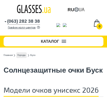
UA
RU
(063) 282 38 38
0
График колл-центра
КАТАЛОГ
Главная
Города
Буск
Солнцезащитные очки Буск
Модели очков унисекс 2026