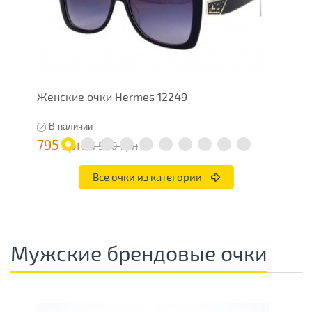
Женские очки Hermes 12249
Ж
В наличии
795 грн
7
1 590 грн
Все очки из категории
Мужские брендовые очки