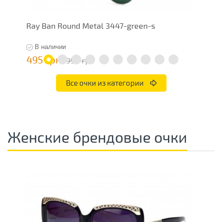
Ray Ban Round Metal 3447-green-s
R
В наличии
495 грн
7
990 грн
Все очки из категории
Женские брендовые очки