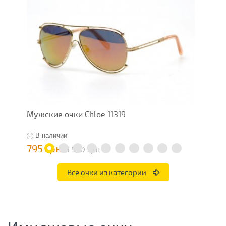
Мужские очки Chloe 11319
М
В наличии
795 грн
1
1 590 грн
Все очки из категории