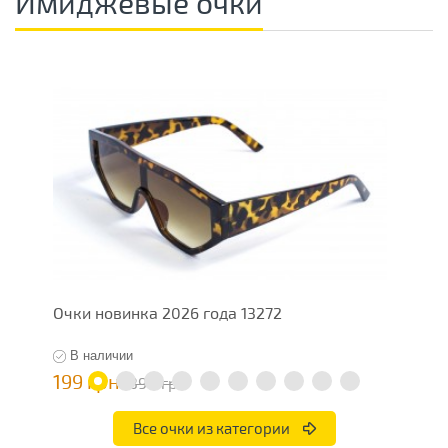
Имиджевые очки
Очки новинка 2026 года 13272
И
В наличии
199 грн
4
398 грн
Все очки из категории