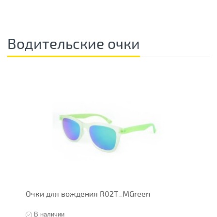
Водительские очки
Очки для вождения R02T_MGreen
О
В наличии