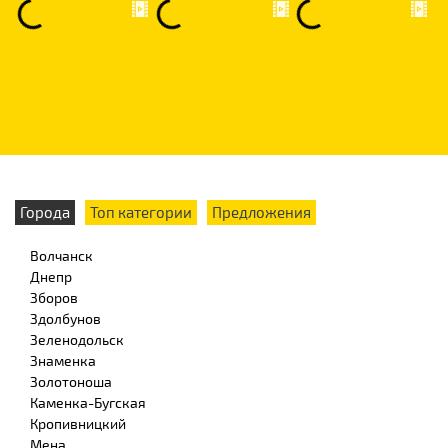
Города
Топ категории
Предложения
Волчанск
Днепр
Зборов
Здолбунов
Зеленодольск
Знаменка
Золотоноша
Каменка-Бугская
Кропивницкий
Мена