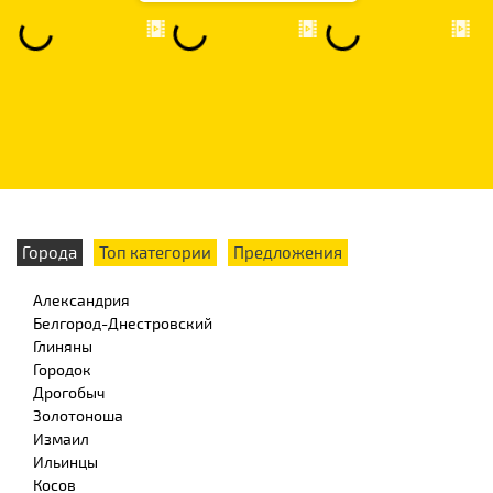
Города
Топ категории
Предложения
Александрия
Белгород-Днестровский
Глиняны
Городок
Дрогобыч
Золотоноша
Измаил
Ильинцы
Косов