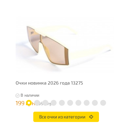
Очки новинка 2026 года 13275
О
В наличии
199 грн
1
398 грн
Все очки из категории