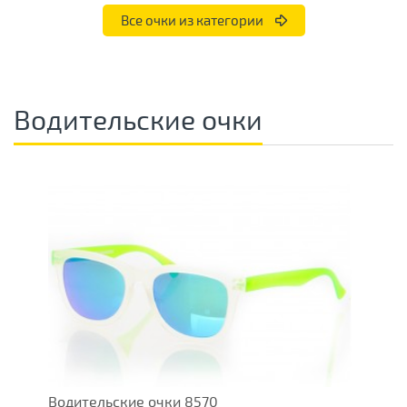
Все очки из категории
Водительские очки
Водительские очки 8570
О