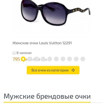
Женские очки Louis Vuitton 12291
Ж
В наличии
795 грн
7
1 590 грн
Все очки из категории
Мужские брендовые очки