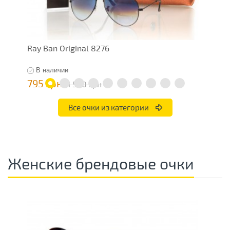
Ray Ban Original 8276
R
В наличии
795 грн
4
1 590 грн
Все очки из категории
Женские брендовые очки