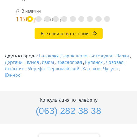
В наличии
1 150 грн
3
2 300 грн
Все очки из категории
Другие города:
Балаклея
,
Барвенково
,
Богодухов
,
Валки
,
Дергачи
,
Змиев
,
Изюм
,
Красноград
,
Купянск
,
Лозовая
,
Люботин
,
Мерефа
,
Первомайский
,
Харьков
,
Чугуев
,
Южное
Консультация по телефону
(063) 282 38 38