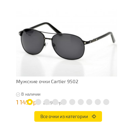
Мужские очки Cartier 9502
М
В наличии
1 145 грн
1
2 290 грн
Все очки из категории