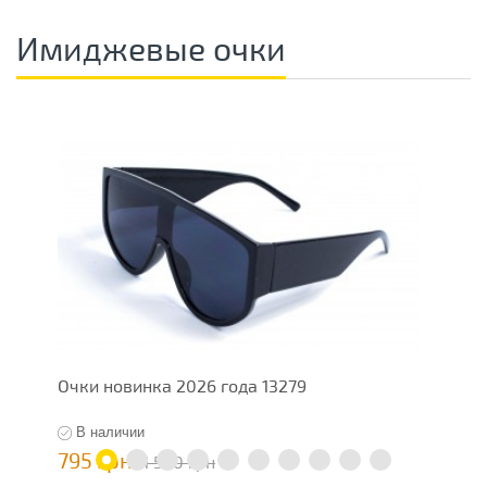
Имиджевые очки
Очки новинка 2026 года 13279
О
В наличии
795 грн
1
1 590 грн