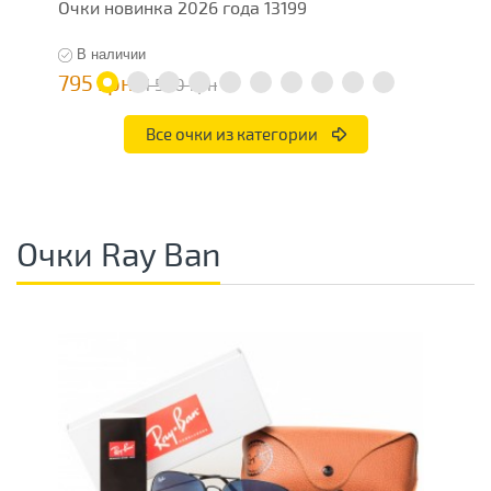
Очки новинка 2026 года 13199
О
В наличии
795 грн
1
1 590 грн
Все очки из категории
Очки Ray Ban