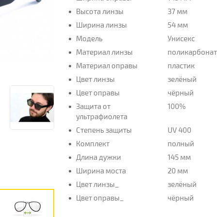
Высота линзы
37 мм
Ширина линзы
54 мм
Модель
Унисекс
Материал линзы
поликарбона
Материал оправы
пластик
Цвет линзы
зелёный
Цвет оправы
чёрный
Защита от
100%
ультрафиолета
Степень защиты
UV 400
Комплект
полный
Длина дужки
145 мм
Ширина моста
20 мм
Цвет линзы_
зелёный
Цвет оправы_
чёрный