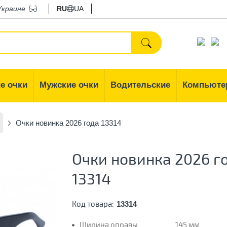
Украине
RU
UA
е очки
Мужские очки
Водительские
Компьюте
Очки новинка 2026 года 13314
Очки новинка 2026 г
13314
Код товара:
13314
Ширина оправы
145 мм