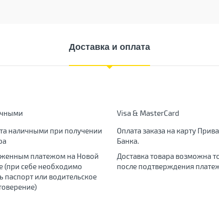
Доставка и оплата
ичными
Visa & MasterCard
та наличными при получении
Оплата заказа на карту Прива
ра
Банка.
женным платежом на Новой
Доставка товара возможна т
е (при себе необходимо
после подтверждения платеж
ь паспорт или водительское
товерение)