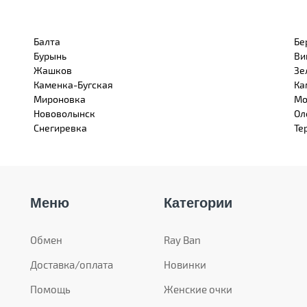
Балта
Бе
Бурынь
Ви
Жашков
Зе
Каменка-Бугская
Ка
Мироновка
Мо
Нововолынск
Ол
Снегиревка
Те
Меню
Категории
Обмен
Ray Ban
Доставка/оплата
Новинки
Помощь
Женские очки