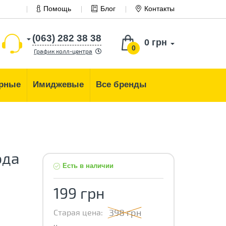
Помощь
Блог
Контакты
(063) 282 38 38
0 грн
0
График колл-центра
рные
Имиджевые
Все бренды
ода
Есть в наличии
199 грн
398 грн
Старая цена: