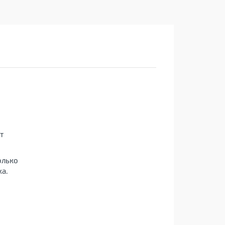
т
олько
а.