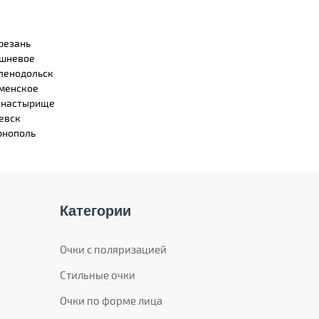
резань
шневое
ленодольск
менское
настырище
евск
рнополь
Категории
Очки с поляризацией
Стильные очки
Очки по форме лица