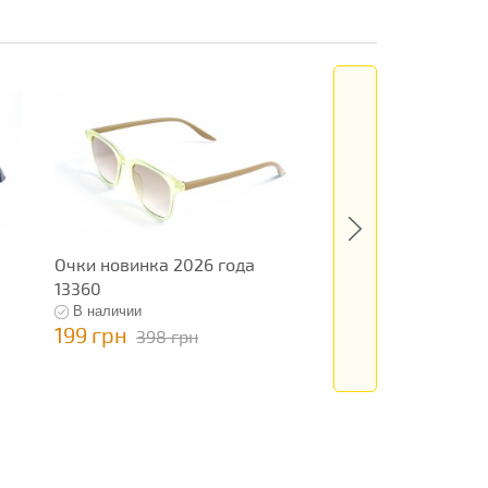
Очки новинка 2026 года
Женские очки нов
13360
года 13186
В наличии
В наличии
199 грн
795 грн
398 грн
1 590 гр