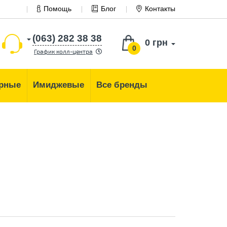
Помощь
Блог
Контакты
(063) 282 38 38
0 грн
0
График колл-центра
рные
Имиджевые
Все бренды