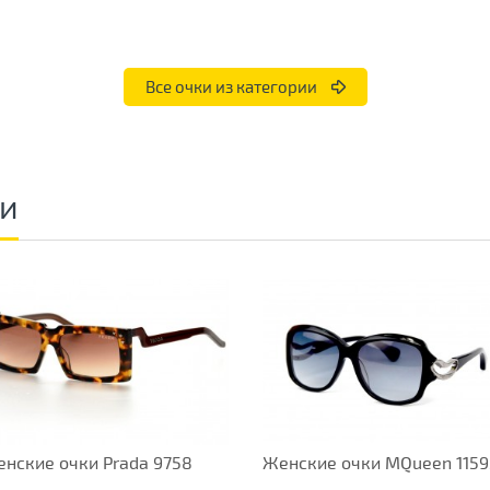
Все очки из категории
ки
нские очки Prada 9758
Женские очки MQueen 1159