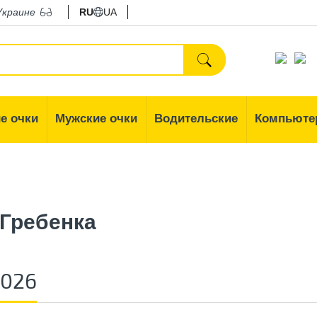
Украине
RU
UA
е очки
Мужские очки
Водительские
Компьюте
Гребенка
2026