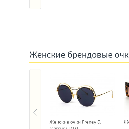
Женские брендовые оч
Женские очки Freney &
Же
Mercury 12171