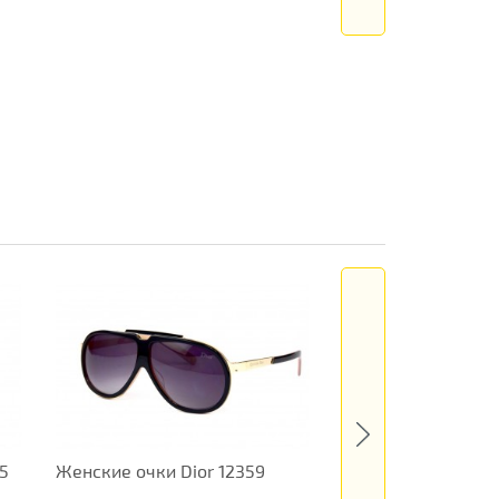
5
Женские очки Dior 12359
Женские очки Gue