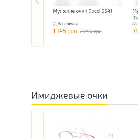
Мужские очки Gucci 9541
Му
95
В наличии
1 145 грн
7
2 290 грн
Имиджевые очки