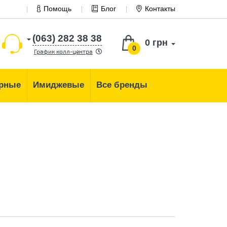
Помощь
Блог
Контакты
(063) 282 38 38
0 грн
0
График колл-центра
рные
Имиджевые
Все бренды