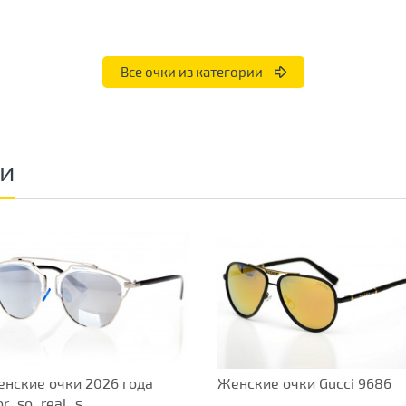
Все очки из категории
ки
нские очки 2026 года
Женские очки Gucci 9686
or_so_real_s