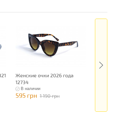
321
Женские очки 2026 года
Очки новинка 2026
12734
В наличии
В наличии
595 грн
795 грн
1 190 грн
1 590 гр