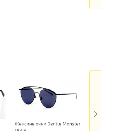
Женские очки Gentle Monster
Женские очки Gucc
11609