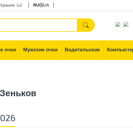
Украине
RU
UA
е очки
Мужские очки
Водительские
Компьюте
 Зеньков
2026