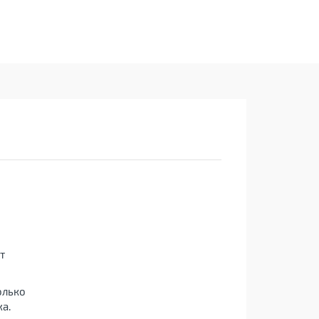
т
олько
а.