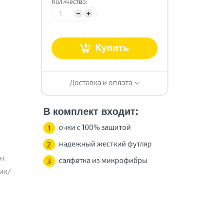
Количество:
т
Купить
Доставка и оплата
В комплект входит:
очки с 100% защитой
1
надежный жесткий футляр
2
нт
салфетка из микрофибры
3
ик/