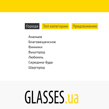
Города
Топ категории
Предложения
Ананьев
Благовещенское
Винники
Вышгород
Любомль
Середина-Буда
Шаргород