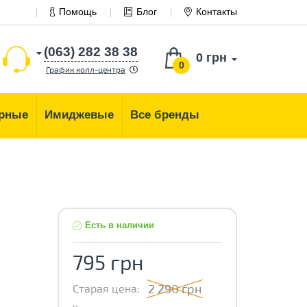
Помощь
Блог
Контакты
(063) 282 38 38
0 грн
0
График колл-центра
рные
Имиджевые
Все бренды
Есть в наличии
795 грн
2 290 грн
Старая цена: