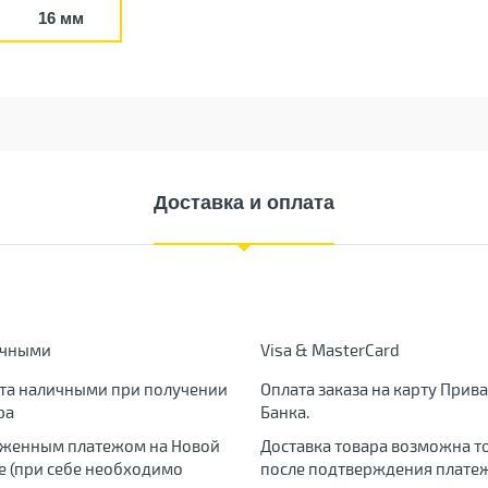
16 мм
Доставка и оплата
ичными
Visa & MasterCard
та наличными при получении
Оплата заказа на карту Прива
ра
Банка.
женным платежом на Новой
Доставка товара возможна т
е (при себе необходимо
после подтверждения платеж