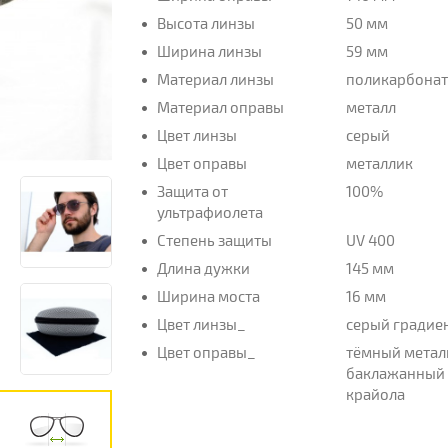
Высота линзы
50 мм
Ширина линзы
59 мм
Материал линзы
поликарбона
Материал оправы
металл
Цвет линзы
серый
Цвет оправы
металлик
Защита от
100%
ультрафиолета
Степень защиты
UV 400
Длина дужки
145 мм
Ширина моста
16 мм
Цвет линзы_
серый градие
Цвет оправы_
тёмный метал
баклажанный
крайола