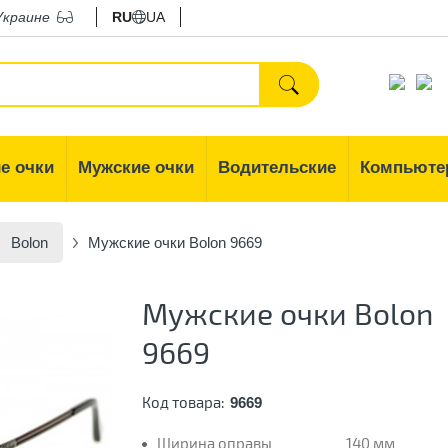
Украине
RU
UA
е очки
Мужские очки
Водительские
Компьюте
Bolon
Мужские очки Bolon 9669
Мужские очки Bolon
9669
Код товара:
9669
Ширина оправы
140 мм