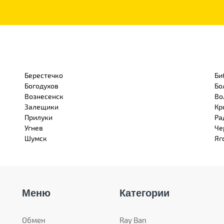
Берестечко
Би
Богодухов
Бо
Вознесенск
Во
Залещики
Кр
Прилуки
Ра
Угнев
Че
Шумск
Яг
Меню
Категории
Обмен
Ray Ban