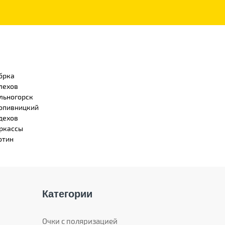
брка
лехов
льногорск
опивницкий
дехов
ркассы
отин
Категории
Очки с поляризацией