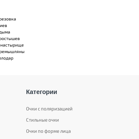
резовка
иев
дыма
ростышев
настырище
ремышляны
плодар
Категории
Очки с поляризацией
Стильные очки
Очки по форме лица