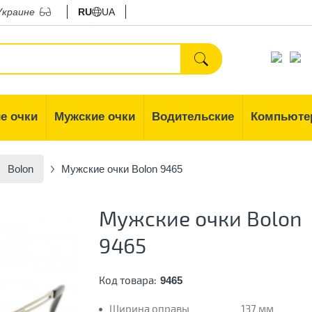
Украине
RU
UA
е очки
Мужские очки
Водительские
Компьюте
Bolon
Мужские очки Bolon 9465
Мужские очки Bolon
9465
Код товара:
9465
Ширина оправы
137 мм