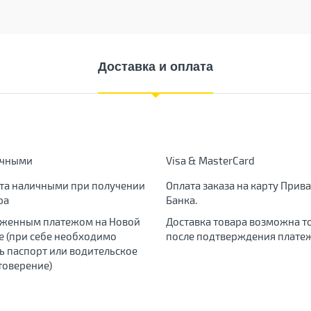
Доставка и оплата
ичными
Visa & MasterCard
та наличными при получении
Оплата заказа на карту Прива
ра
Банка.
женным платежом на Новой
Доставка товара возможна т
е (при себе необходимо
после подтверждения платеж
ь паспорт или водительское
товерение)