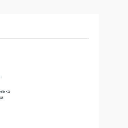
т
олько
а.