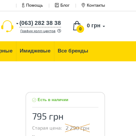
Помощь
Блог
Контакты
(063) 282 38 38
0 грн
0
График колл-центра
рные
Имиджевые
Все бренды
Есть в наличии
795 грн
2 290 грн
Старая цена: