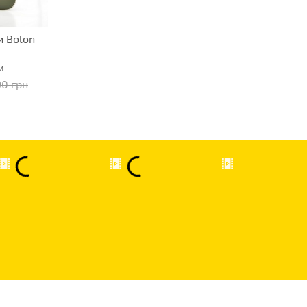
 Bolon
и
90 грн