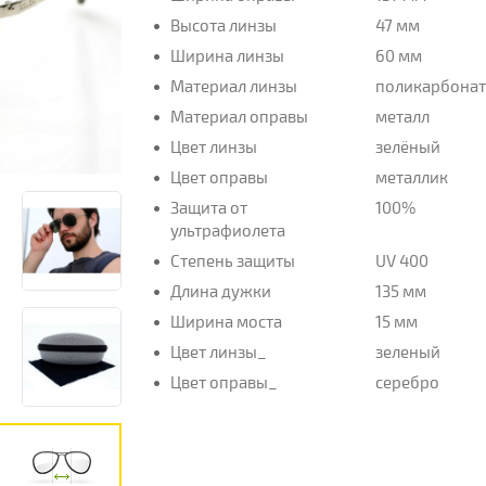
Высота линзы
47 мм
Ширина линзы
60 мм
Материал линзы
поликарбона
Материал оправы
металл
Цвет линзы
зелёный
Цвет оправы
металлик
Защита от
100%
ультрафиолета
Степень защиты
UV 400
Длина дужки
135 мм
Ширина моста
15 мм
Цвет линзы_
зеленый
Цвет оправы_
серебро