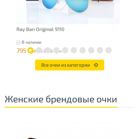
Ray Ban Original 9110
R
В наличии
795 грн
4
1 590 грн
Все очки из категории
Женские брендовые очки