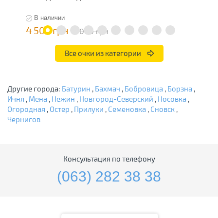
В наличии
4 500 грн
1
9 000 грн
Все очки из категории
Другие города:
Батурин
,
Бахмач
,
Бобровица
,
Борзна
,
Ичня
,
Мена
,
Нежин
,
Новгород-Северский
,
Носовка
,
Огородная
,
Остер
,
Прилуки
,
Семеновка
,
Сновск
,
Чернигов
Консультация по телефону
(063) 282 38 38