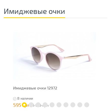
Имиджевые очки
Имиджевые очки 12972
О
В наличии
595 грн
1
1 190 грн