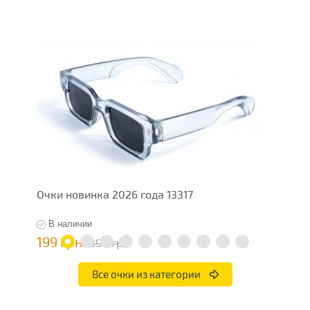
Очки новинка 2026 года 13317
О
В наличии
199 грн
1
398 грн
Все очки из категории