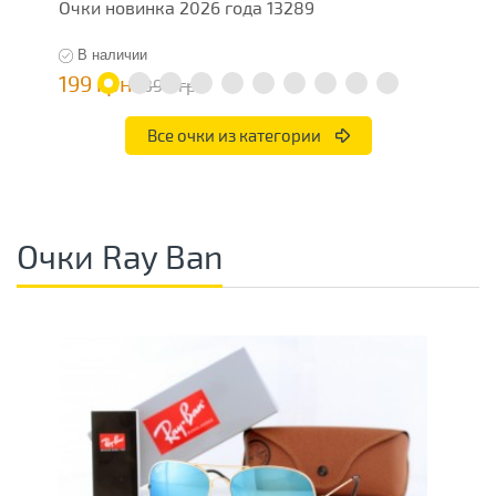
Очки новинка 2026 года 13289
О
В наличии
199 грн
1
398 грн
Все очки из категории
Очки Ray Ban