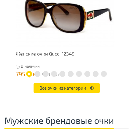
Женские очки Gucci 12349
Ж
В наличии
795 грн
7
1 590 грн
Все очки из категории
Мужские брендовые очки