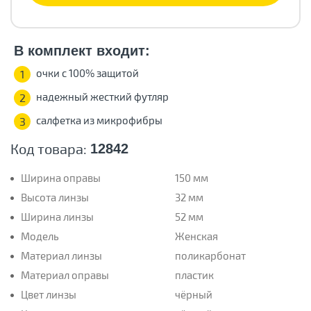
В комплект входит:
очки с 100% защитой
1
надежный жесткий футляр
2
салфетка из микрофибры
3
Код товара:
12842
Ширина оправы
150 мм
Высота линзы
32 мм
Ширина линзы
52 мм
Модель
Женская
Материал линзы
поликарбонат
Материал оправы
пластик
Цвет линзы
чёрный