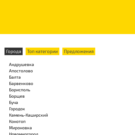
Города
Топ категории
Предложения
Андрушевка
Апостолово
Балта
Барвенково
Борисполь
Борщев
Буча
Городок
Камень-Каширский
Конотоп
Мироновка
Новомиргород