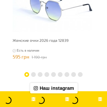
Женские очки 2026 года 12839
Ж
Есть в наличии
595 грн
5
1 190 грн
Наш instagram