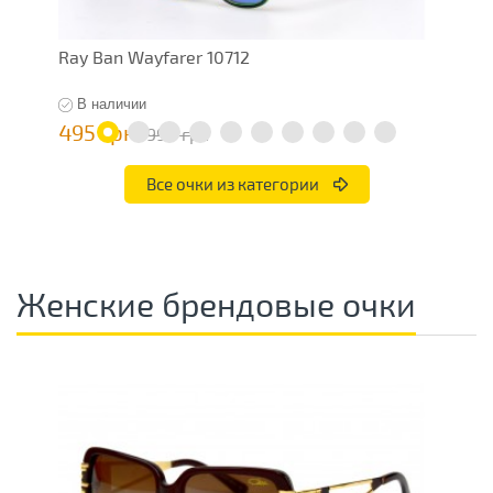
Ray Ban Wayfarer 10712
R
В наличии
495 грн
6
990 грн
Все очки из категории
Женские брендовые очки