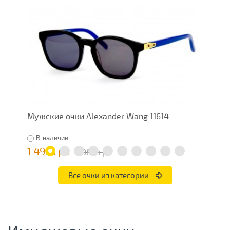
Мужские очки Alexander Wang 11614
М
В наличии
1 490 грн
1
2 980 грн
Все очки из категории