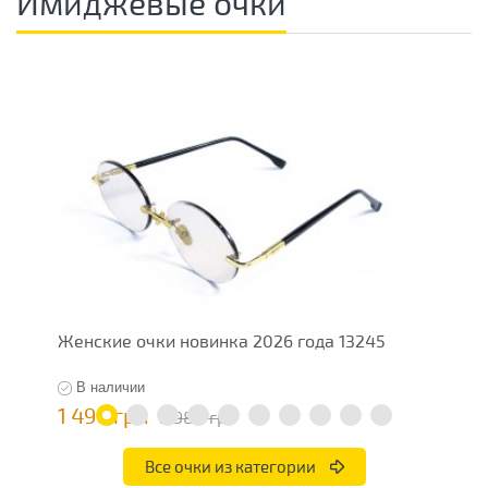
Имиджевые очки
Женские очки новинка 2026 года 13245
Ж
В наличии
1 490 грн
5
2 980 грн
Все очки из категории