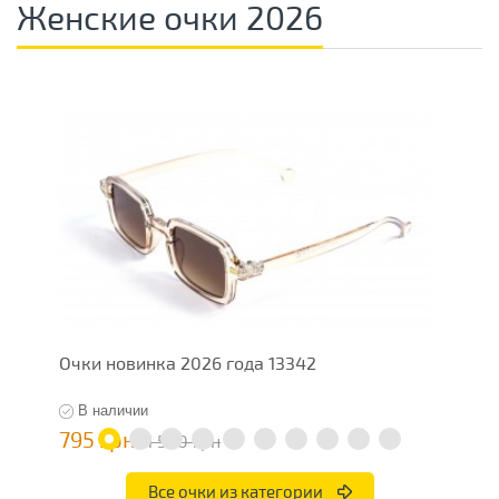
Женские очки 2026
Очки новинка 2026 года 13342
О
В наличии
795 грн
7
1 590 грн
Все очки из категории