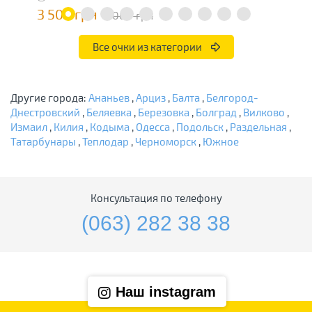
3 500 грн
3
7 000 грн
Все очки из категории
Другие города:
Ананьев
,
Арциз
,
Балта
,
Белгород-
Днестровский
,
Беляевка
,
Березовка
,
Болград
,
Вилково
,
Измаил
,
Килия
,
Кодыма
,
Одесса
,
Подольск
,
Раздельная
,
Татарбунары
,
Теплодар
,
Черноморск
,
Южное
Консультация по телефону
(063) 282 38 38
Наш instagram