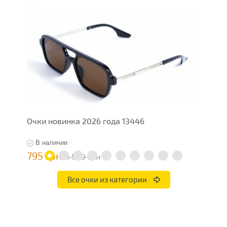
Очки новинка 2026 года 13446
О
В наличии
795 грн
1
1 590 грн
Все очки из категории