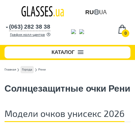
UA
RU
(063) 282 38 38
0
График колл-центра
КАТАЛОГ
Главная
Города
Рени
Солнцезащитные очки Рени
Модели очков унисекс 2026