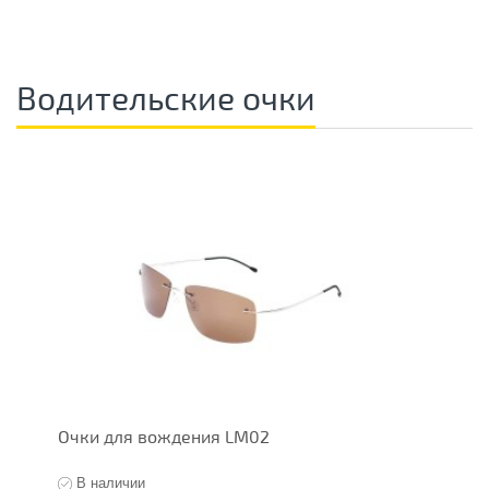
Водительские очки
Очки для вождения LM02
В
В наличии