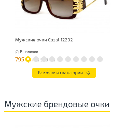
Мужские очки Cazal 12202
Ж
В наличии
795 грн
7
1 590 грн
Все очки из категории
Мужские брендовые очки