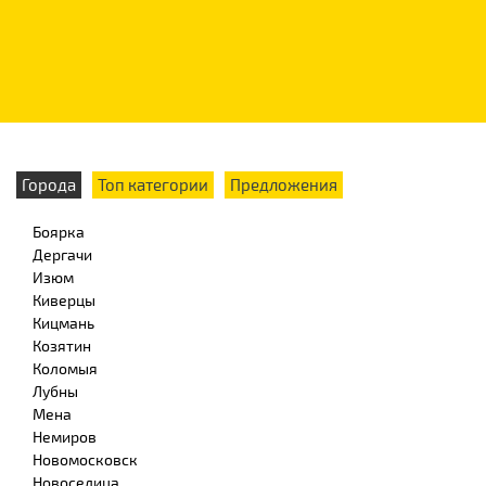
Города
Топ категории
Предложения
Боярка
Дергачи
Изюм
Киверцы
Кицмань
Козятин
Коломыя
Лубны
Мена
Немиров
Новомосковск
Новоселица