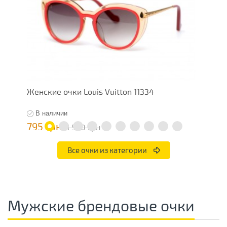
Женские очки Louis Vuitton 11334
Ж
В наличии
795 грн
7
1 590 грн
Все очки из категории
Мужские брендовые очки