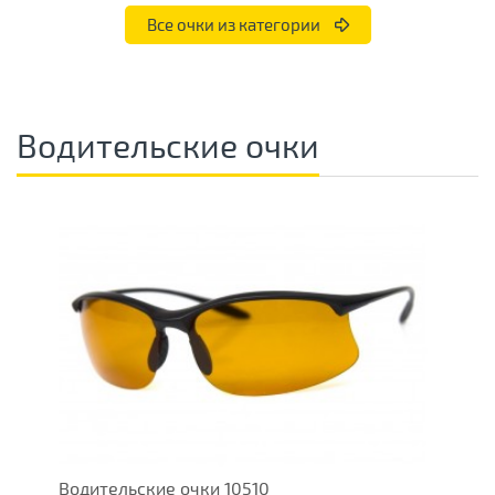
Все очки из категории
Водительские очки
Водительские очки 10510
В