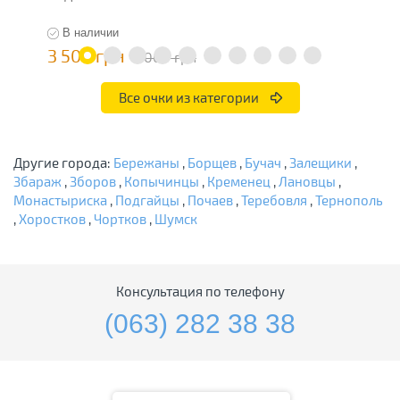
В наличии
3 500 грн
4
7 000 грн
Все очки из категории
Другие города:
Бережаны
,
Борщев
,
Бучач
,
Залещики
,
Збараж
,
Зборов
,
Копычинцы
,
Кременец
,
Лановцы
,
Монастыриска
,
Подгайцы
,
Почаев
,
Теребовля
,
Тернополь
,
Хоростков
,
Чортков
,
Шумск
Консультация по телефону
(063) 282 38 38