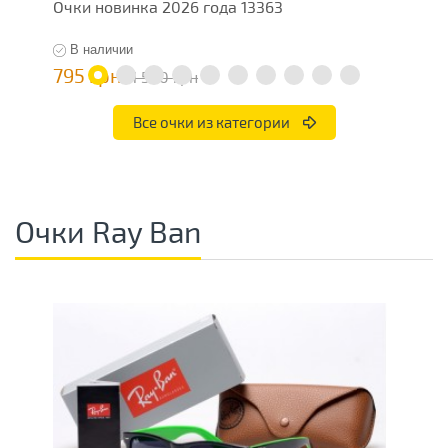
Очки новинка 2026 года 13363
О
В наличии
795 грн
7
1 590 грн
Все очки из категории
Очки Ray Ban