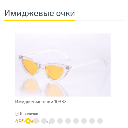
Имиджевые очки
Имиджевые очки 10332
О
В наличии
495 грн
1
990 грн