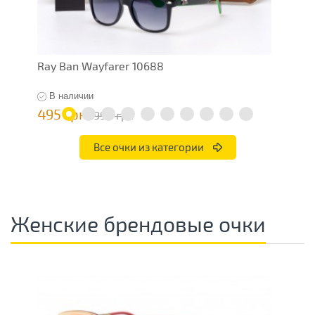
Ray Ban Wayfarer 10688
R
В наличии
495 грн
7
990 грн
Все очки из категории
Женские брендовые очки