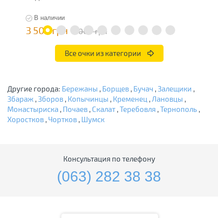
В наличии
3 500 грн
3
7 000 грн
Все очки из категории
Другие города:
Бережаны
,
Борщев
,
Бучач
,
Залещики
,
Збараж
,
Зборов
,
Копычинцы
,
Кременец
,
Лановцы
,
Монастыриска
,
Почаев
,
Скалат
,
Теребовля
,
Тернополь
,
Хоростков
,
Чортков
,
Шумск
Консультация по телефону
(063) 282 38 38