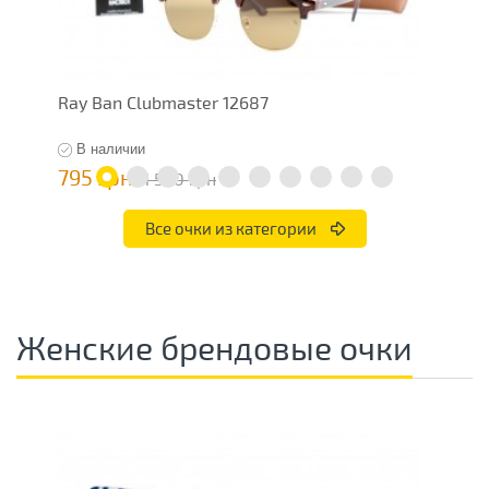
Ray Ban Clubmaster 12687
R
В наличии
795 грн
7
1 590 грн
Все очки из категории
Женские брендовые очки