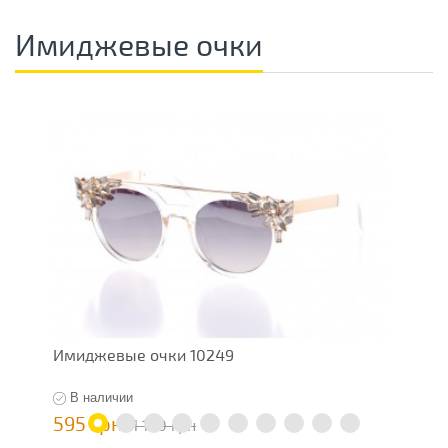
Имиджевые очки
Имиджевые очки 10249
О
В наличии
595 грн
1
1 190 грн