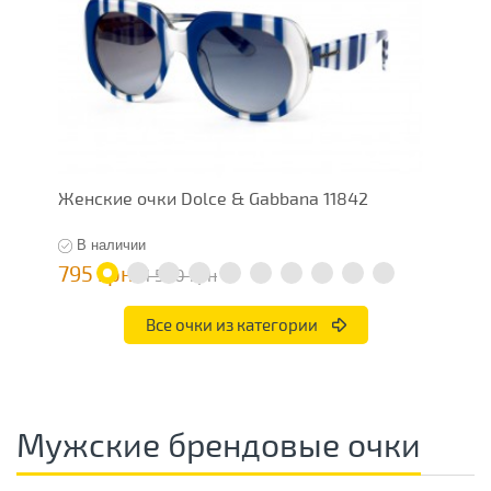
Женские очки Dolce & Gabbana 11842
Ж
В наличии
795 грн
7
1 590 грн
Все очки из категории
Мужские брендовые очки