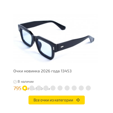
Очки новинка 2026 года 13453
О
В наличии
795 грн
1
1 590 грн
Все очки из категории