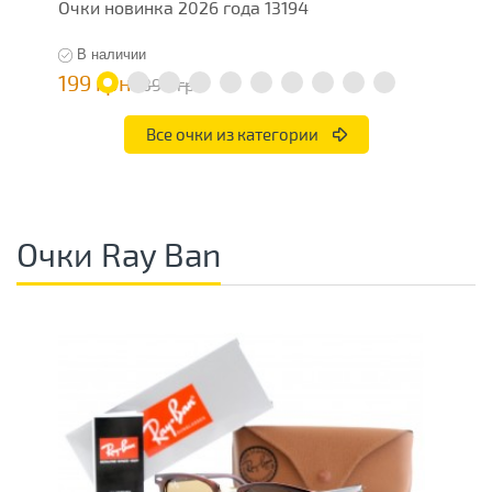
Очки новинка 2026 года 13194
О
В наличии
199 грн
7
398 грн
Все очки из категории
Очки Ray Ban