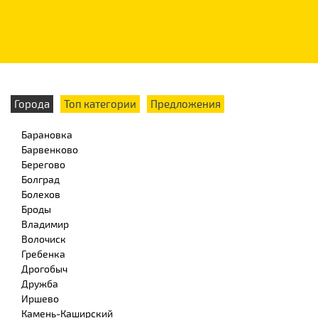
Города
Топ категории
Предложения
Барановка
Барвенково
Берегово
Болград
Болехов
Броды
Владимир
Волочиск
Гребенка
Дрогобыч
Дружба
Иршево
Камень-Каширский