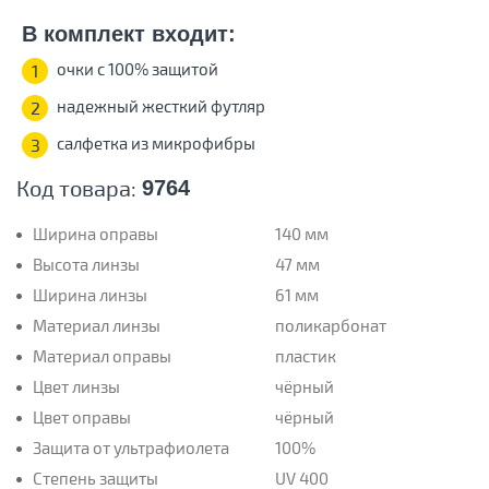
В комплект входит:
очки с 100% защитой
1
надежный жесткий футляр
2
салфетка из микрофибры
3
Код товара:
9764
Ширина оправы
140 мм
Высота линзы
47 мм
Ширина линзы
61 мм
Материал линзы
поликарбонат
Материал оправы
пластик
Цвет линзы
чёрный
Цвет оправы
чёрный
Защита от ультрафиолета
100%
Степень защиты
UV 400