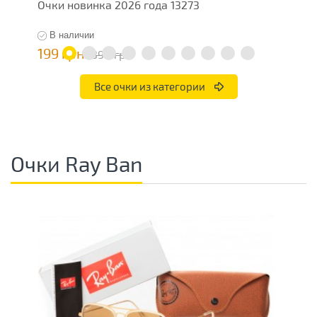
Очки новинка 2026 года 13273
О
В наличии
199 грн
1
398 грн
Все очки из категории
Очки Ray Ban