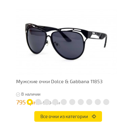
Мужские очки Dolce & Gabbana 11853
М
В наличии
795 грн
1
1 590 грн
Все очки из категории