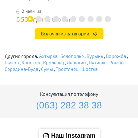
В наличии
6 500 грн
7
13 000 грн
Все очки из категории
Другие города:
Ахтырка
,
Белополье
,
Бурынь
,
Ворожба
,
Глухов
,
Конотоп
,
Кролевец
,
Лебедин
,
Путивль
,
Ромны
,
Середина-Буда
,
Сумы
,
Тростянец
,
Шостка
Консультация по телефону
(063) 282 38 38
Наш instagram