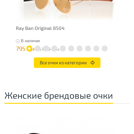
Ray Ban Original 8504
R
В наличии
795 грн
6
1 590 грн
Все очки из категории
Женские брендовые очки