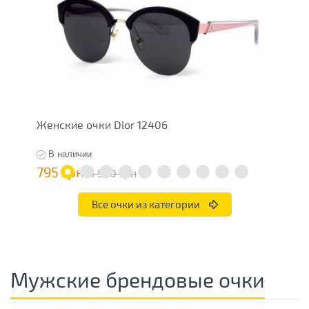
Женские очки Dior 12406
Ж
В наличии
795 грн
7
1 590 грн
Все очки из категории
Мужские брендовые очки