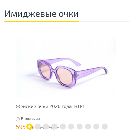
Имиджевые очки
Женские очки 2026 года 13114
И
В наличии
595 грн
4
1 190 грн