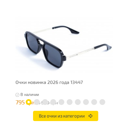
Очки новинка 2026 года 13447
О
В наличии
795 грн
7
1 590 грн
Все очки из категории