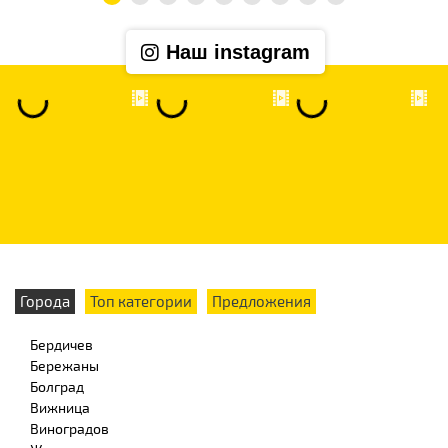
Наш instagram
Города
Топ категории
Предложения
Бердичев
Бережаны
Болград
Вижница
Виноградов