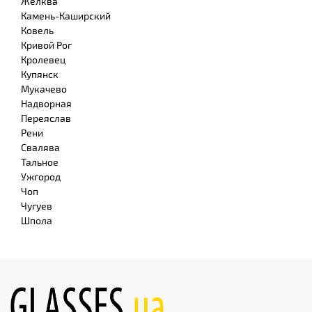
Желква
Камень-Каширский
Ковель
Кривой Рог
Кролевец
Купянск
Мукачево
Надворная
Переяслав
Рени
Свалява
Тальное
Ужгород
Чоп
Чугуев
Шпола