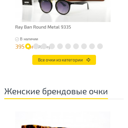
Ray Ban Round Metal 9335
R
В наличии
395 грн
7
790 грн
Все очки из категории
Женские брендовые очки