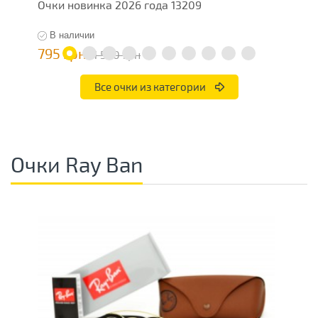
Очки новинка 2026 года 13209
М
В наличии
795 грн
4
1 590 грн
Все очки из категории
Очки Ray Ban