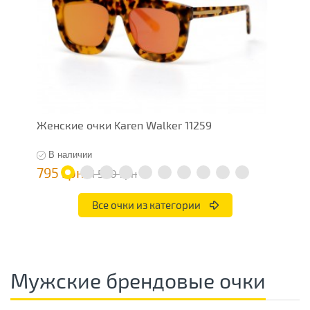
Женские очки Karen Walker 11259
Ж
В наличии
795 грн
7
1 590 грн
Все очки из категории
Мужские брендовые очки