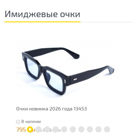
Имиджевые очки
Очки новинка 2026 года 13453
И
В наличии
795 грн
4
1 590 грн