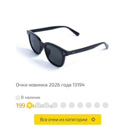
Очки новинка 2026 года 13194
О
В наличии
199 грн
7
398 грн
Все очки из категории