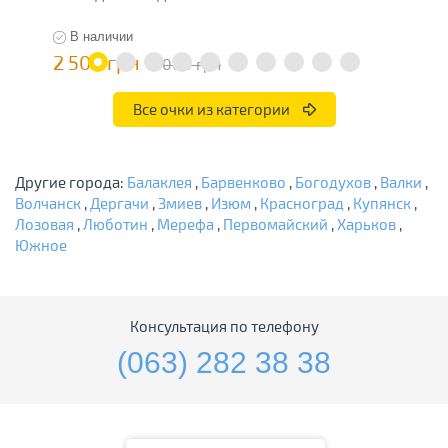
В наличии
2 500 грн
1
5 000 грн
Все очки из категории
Другие города:
Балаклея
,
Барвенково
,
Богодухов
,
Валки
,
Волчанск
,
Дергачи
,
Змиев
,
Изюм
,
Красноград
,
Купянск
,
Лозовая
,
Люботин
,
Мерефа
,
Первомайский
,
Харьков
,
Южное
Консультация по телефону
(063) 282 38 38