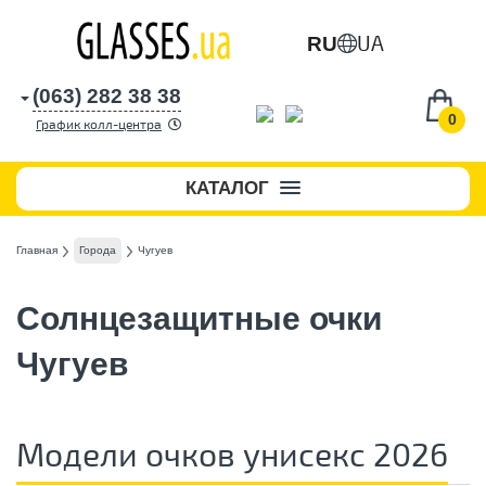
UA
RU
(063) 282 38 38
0
График колл-центра
КАТАЛОГ
Главная
Города
Чугуев
Солнцезащитные очки
Чугуев
Модели очков унисекс 2026