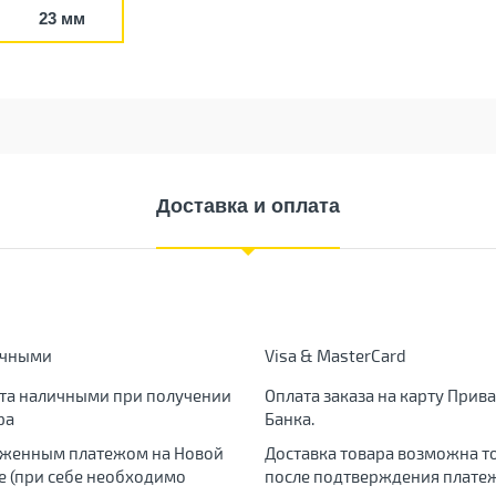
23 мм
Доставка и оплата
ичными
Visa & MasterCard
та наличными при получении
Оплата заказа на карту Прива
ра
Банка.
женным платежом на Новой
Доставка товара возможна т
е (при себе необходимо
после подтверждения платеж