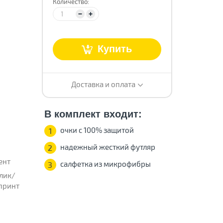
Количество:
т
Купить
Доставка и оплата
В комплект входит:
очки с 100% защитой
1
надежный жесткий футляр
2
ент
салфетка из микрофибры
3
лик/
принт