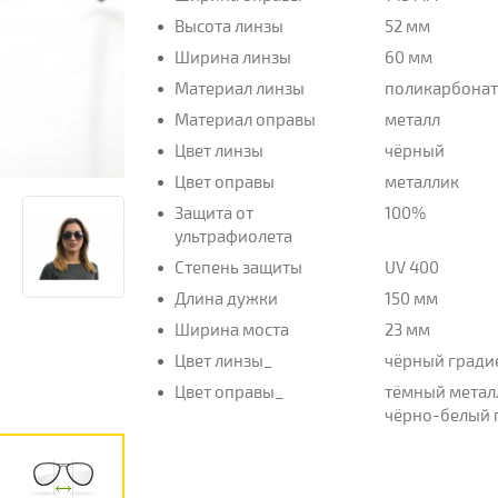
Высота линзы
52 мм
Ширина линзы
60 мм
Материал линзы
поликарбона
Материал оправы
металл
Цвет линзы
чёрный
Цвет оправы
металлик
Защита от
100%
ультрафиолета
Степень защиты
UV 400
Длина дужки
150 мм
Ширина моста
23 мм
Цвет линзы_
чёрный гради
Цвет оправы_
тёмный метал
чёрно-белый 