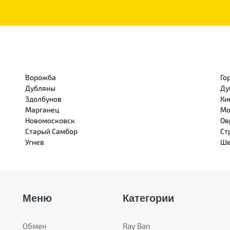
Ворожба
Го
Дубляны
Ду
Здолбунов
Ки
Марганец
Мо
Новомосковск
Ов
Старый Самбор
Ст
Угнев
Ше
Меню
Категории
Обмен
Ray Ban