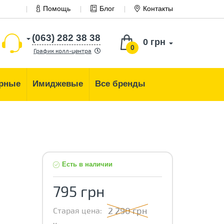
Помощь
Блог
Контакты
(063) 282 38 38
0 грн
0
График колл-центра
рные
Имиджевые
Все бренды
Есть в наличии
795 грн
2 290 грн
Старая цена: