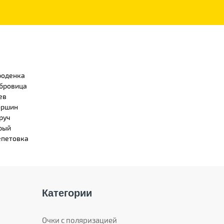
роденка
бровица
ев
ршин
руч
рый
петовка
Категории
Очки с поляризацией