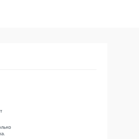
т
олько
а.