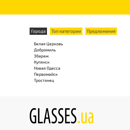
Города
Топ категории
Предложения
Белая Церковь
Добромиль
Збараж
Купянск
Новая Одесса
Первомайск
Тростянец