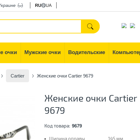
Украине
RU
UA
е очки
Мужские очки
Водительские
Компьюте
Cartier
Женские очки Cartier 9679
Женские очки Cartier
9679
Код товара:
9679
Ширина оправы
145 мм