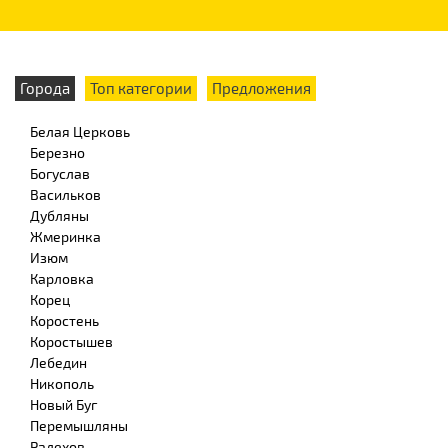
Города
Топ категории
Предложения
Белая Церковь
Березно
Богуслав
Васильков
Дубляны
Жмеринка
Изюм
Карловка
Корец
Коростень
Коростышев
Лебедин
Никополь
Новый Буг
Перемышляны
Радехов