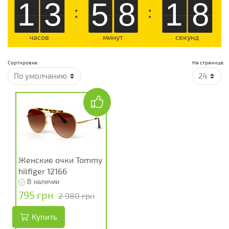
13
58
17
:
:
часов
минут
секунд
Сортировка:
На странице:
Женские очки Tommy
hilfiger 12166
В наличии
795 грн
2 980 грн
Купить