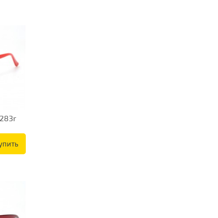
283r
упить