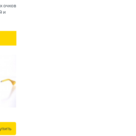
х очков
й и
упить