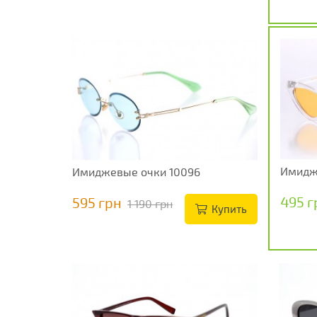
Имидж
Имиджевые очки 10096
495 г
595 грн
1 190 грн
Купить