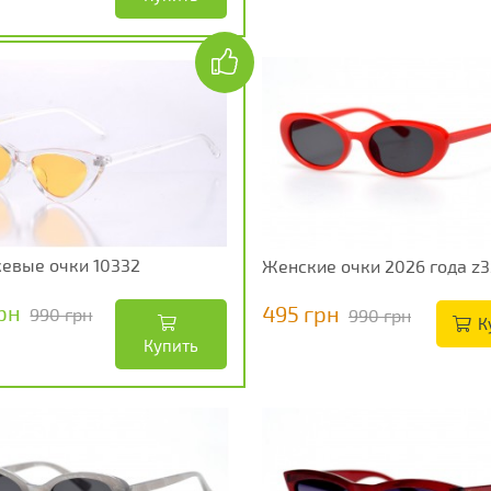
евые очки 10332
Женские очки 2026 года z3
рн
495 грн
990 грн
990 грн
К
Купить