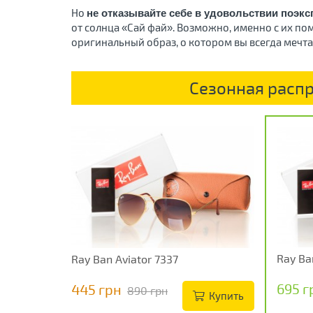
Но
не отказывайте себе в удовольствии поэк
от солнца «Сай фай». Возможно, именно с их по
оригинальный образ, о котором вы всегда мечт
Сезонная распр
Ray Ba
Ray Ban Aviator 7337
695 г
445 грн
890 грн
Купить