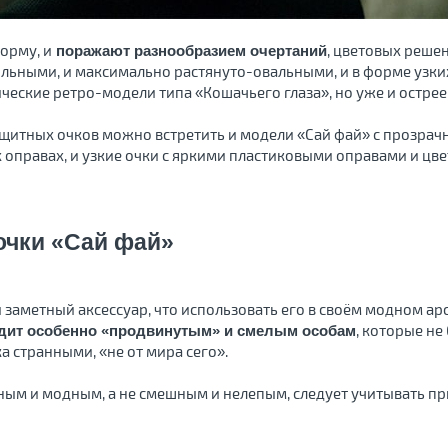
орму, и
, цветовых реше
поражают разнообразием очертаний
гольными, и максимально растянуто-овальными, и в форме узки
еские ретро-модели типа «Кошачьего глаза», но уже и острее
щитных очков можно встретить и модели «Сай фай» с прозра
х оправах, и узкие очки с яркими пластиковыми оправами и цв
 очки «Сай фай»
и заметный аксессуар, что использовать его в своём модном ар
, которые не
дит особенно «продвинутым» и смелым особам
а странными, «не от мира сего».
ьным и модным, а не смешным и нелепым, следует учитывать пр