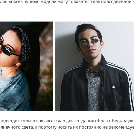
 слишком вычурные модели могут оказаться для повседневной 
подходит только как аксессуар для создания образа. Ведь зау
олнечного света, и поэтому носить их постоянно не рекомендуе