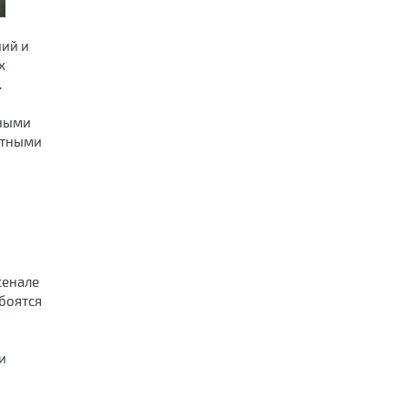
ний и
х
.
чными
етными
сенале
 боятся
и