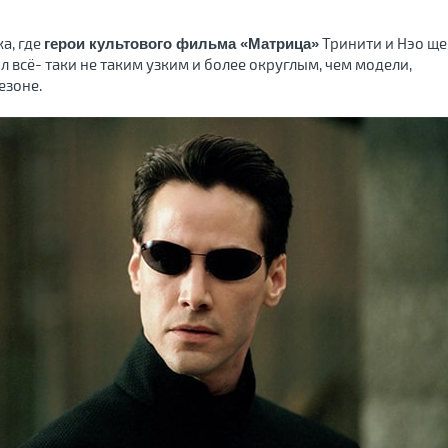
а, где
Тринити и Нэо ще
герои культового фильма «Матрица»
 всё- таки не таким узким и более округлым, чем модели,
езоне.