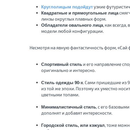
узкие футуристич
Круглолицым подойдут
смяг
Квадратные и прямоугольные лица
линзы округлых плавных форм.
, как всегда
Обладатели овального лица
модели любой конфигурации.
Несмотря на явную фантастичность форм, «Сай
и его направление спо
Спортивный стиль
оригинально и интересно.
. Сами пришедшие из 
Стиль одежды 90-х
из той же эпохи. Поэтому их уместно нос
цветными топами.
, с его базовым
Минималистичный стиль
дополнят и добавят интересности.
, тоже можн
Городской стиль, или кэжуал