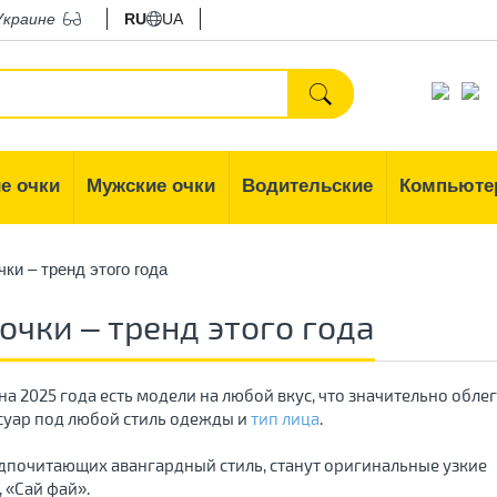
Украине
RU
UA
е очки
Мужские очки
Водительские
Компьюте
ки – тренд этого года
очки – тренд этого года
на 2025 года есть модели на любой вкус, что значительно обле
суар под любой стиль одежды и
тип лица
.
едпочитающих авангардный стиль, станут оригинальные узкие
, «Сай фай».