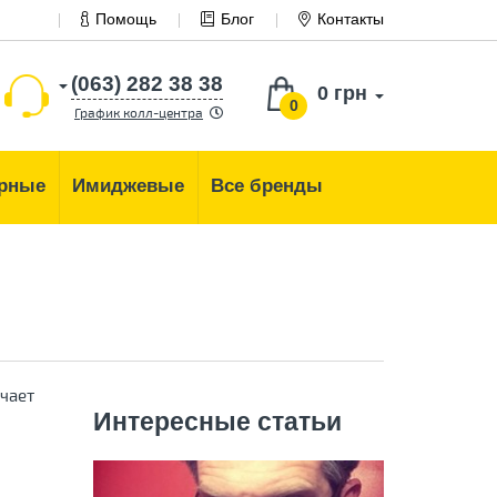
Помощь
Блог
Контакты
(063) 282 38 38
0 грн
0
График колл-центра
рные
Имиджевые
Все бренды
гчает
Интересные статьи