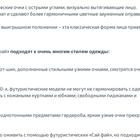
еские очки с острыми углами, визуально вытягивающие лицо.
чат и сделают более гармоничными цветные зауженные оправ
, в выигрышном положении – эта классическая форма лица прие
 фай»
подходят к очень многим стилям одежды:
рт-шик, дополненные стильными узкими очками, смотрятся оч
90-х, футуристические модели не могут не гармонировать с о
ить с кожаными куртками и юбками, свободными пиджаками и
и однотонными предметами гардероба, яркие узкие очки прек
о оживить с помощью футуристических «Сай фай», но подходи