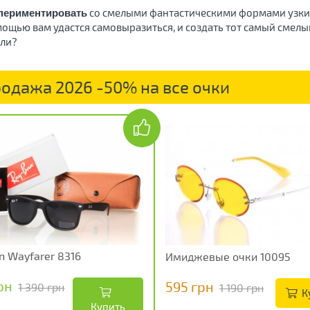
со смелыми фантастическими формами узки
спериментировать
мощью вам удастся самовыразиться, и создать тот самый смелы
али?
одажа 2026 -50% на все очки
n Wayfarer 8316
Имиджевые очки 10095
рн
595 грн
1 390 грн
1 190 грн
К
Купить