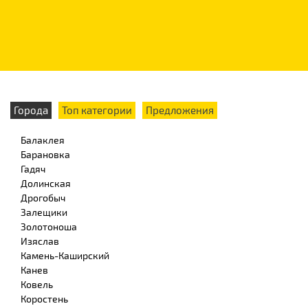
Города
Топ категории
Предложения
Балаклея
Барановка
Гадяч
Долинская
Дрогобыч
Залещики
Золотоноша
Изяслав
Камень-Каширский
Канев
Ковель
Коростень