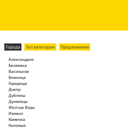
Города
Топ категории
Предложения
Александрия
Беляевка
Васильков
Вижница
Городище
Днепр
Дубляны
Дунаевцы
Желтые Воды
Измаил
Каменка
Коломыя