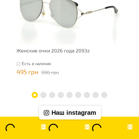
Женские очки 2026 года 2093z
Ж
Есть в наличии
495 грн
4
990 грн
Наш instagram