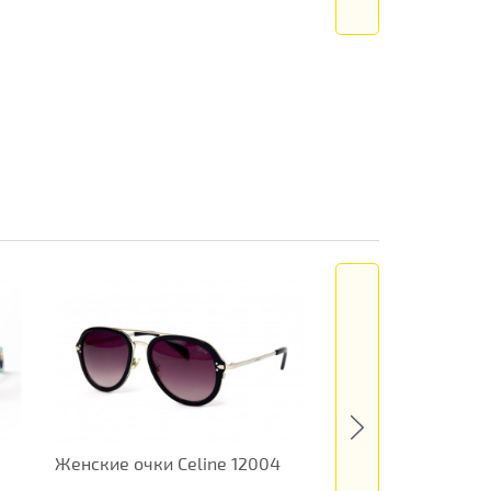
Женские очки Celine 12004
Женские очки Loui
12300