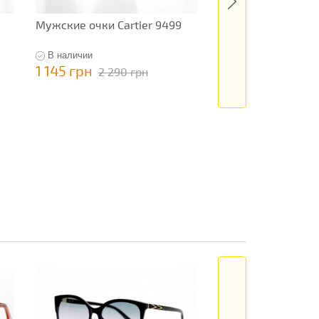
Мужские очки Cartier 9499
Мужские очки Tom
12426
В наличии
В наличии
1 145 грн
795 грн
2 290 грн
1 590 гр