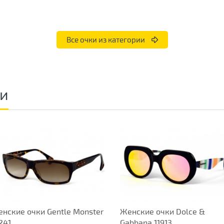
Все очки из категории
ки
нские очки Gentle Monster
Женские очки Dolce &
241
Gabbana 11913