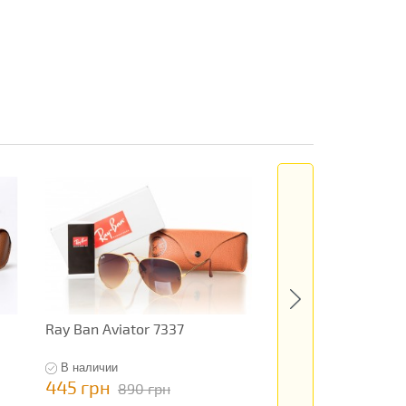
Ray Ban Aviator 7337
Ray Ban Round Me
В наличии
В наличии
445 грн
849 грн
890 грн
1 698 гр