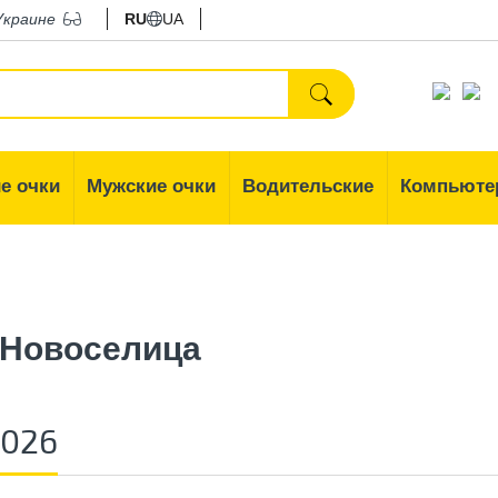
Украине
RU
UA
е очки
Мужские очки
Водительские
Компьюте
 Новоселица
2026