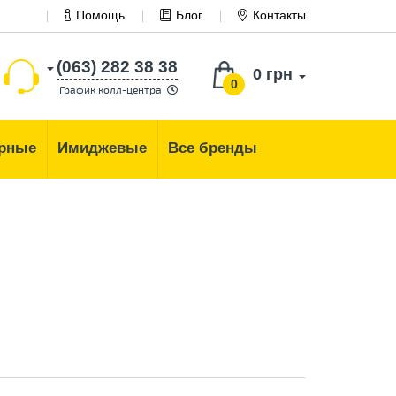
Помощь
Блог
Контакты
(063) 282 38 38
0 грн
0
График колл-центра
рные
Имиджевые
Все бренды