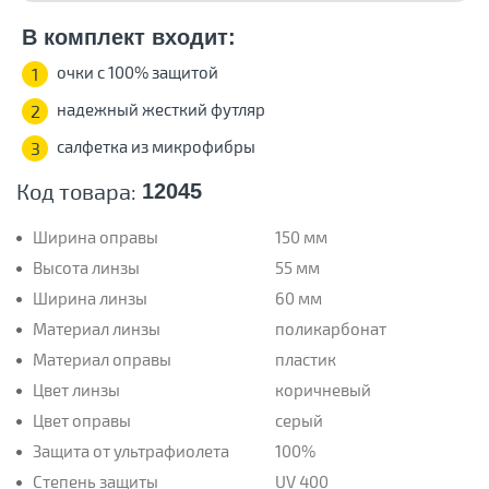
В комплект входит:
очки с 100% защитой
1
надежный жесткий футляр
2
салфетка из микрофибры
3
Код товара:
12045
Ширина оправы
150 мм
Высота линзы
55 мм
Ширина линзы
60 мм
Материал линзы
поликарбонат
Материал оправы
пластик
Цвет линзы
коричневый
Цвет оправы
серый
Защита от ультрафиолета
100%
Степень защиты
UV 400