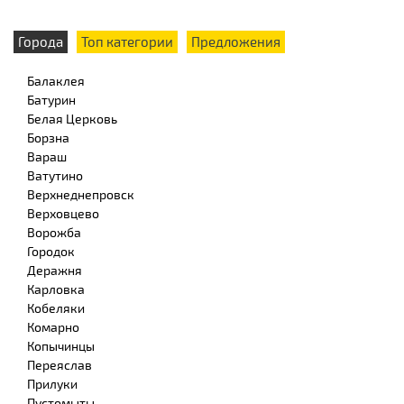
Города
Топ категории
Предложения
Балаклея
Батурин
Белая Церковь
Борзна
Вараш
Ватутино
Верхнеднепровск
Верховцево
Ворожба
Городок
Деражня
Карловка
Кобеляки
Комарно
Копычинцы
Переяслав
Прилуки
Пустомыты