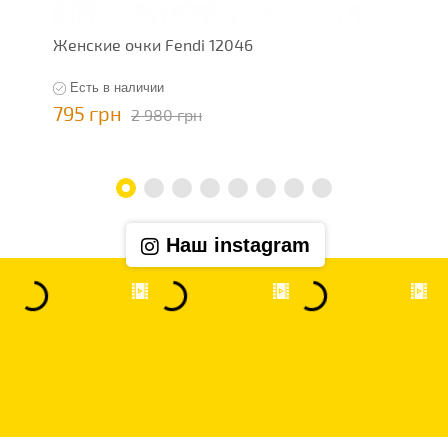
Женские очки Fendi 12046
Ж
Есть в наличии
795 грн
1
2 980 грн
Наш instagram