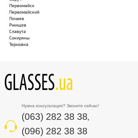
Первомайск
Первомайский
Почаев
Ржищев
Славута
Сокиряны
Терновка
Нужна консультация? Звоните сейчас!
(063) 282 38 38
,
(096) 282 38 38