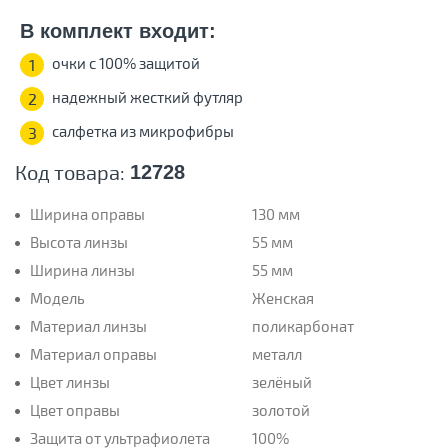
В комплект входит:
очки с 100% защитой
1
надежный жесткий футляр
2
салфетка из микрофибры
3
Код товара:
12728
Ширина оправы
130 мм
Высота линзы
55 мм
Ширина линзы
55 мм
Модель
Женская
Материал линзы
поликарбонат
Материал оправы
металл
Цвет линзы
зелёный
Цвет оправы
золотой
Защита от ультрафиолета
100%