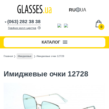
UA
RU
(063) 282 38 38
0
График колл-центра
КАТАЛОГ
Главная
Имиджевые
Имиджевые очки 12728
Имиджевые очки 12728