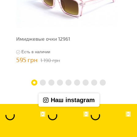
Имиджевые очки 12961
И
Есть в наличии
595 грн
5
1 190 грн
Наш instagram