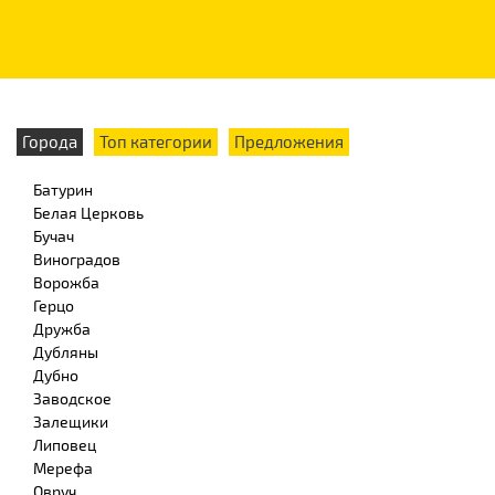
Города
Топ категории
Предложения
Батурин
Белая Церковь
Бучач
Виноградов
Ворожба
Герцо
Дружба
Дубляны
Дубно
Заводское
Залещики
Липовец
Мерефа
Овруч