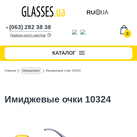
UA
RU
(063) 282 38 38
0
График колл-центра
КАТАЛОГ
Главная
Имиджевые
Имиджевые очки 10324
Имиджевые очки 10324