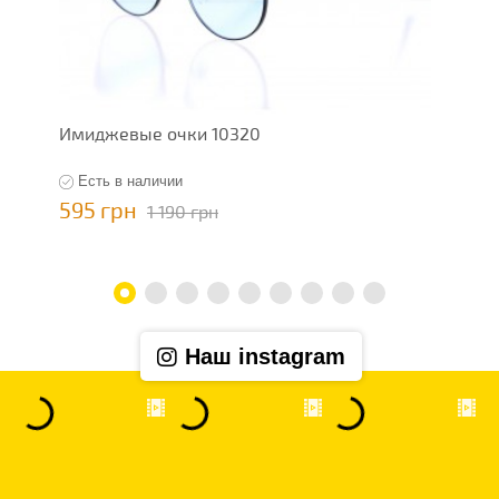
Имиджевые очки 10320
И
Есть в наличии
595 грн
5
1 190 грн
Наш instagram