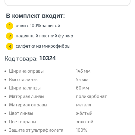
В комплект входит:
очки с 100% защитой
1
надежный жесткий футляр
2
салфетка из микрофибры
3
Код товара:
10324
Ширина оправы
145 мм
Высота линзы
55 мм
Ширина линзы
60 мм
Материал линзы
поликарбонат
Материал оправы
металл
Цвет линзы
жёлтый
Цвет оправы
золотой
Защита от ультрафиолета
100%