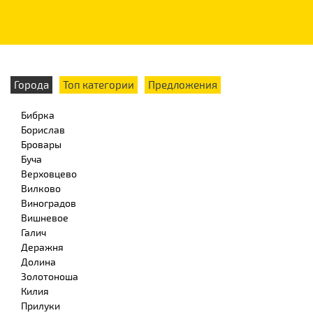
Города
Топ категории
Предложения
Бибрка
Борислав
Бровары
Буча
Верховцево
Вилково
Виноградов
Вишневое
Галич
Деражня
Долина
Золотоноша
Килия
Прилуки