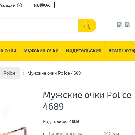
Украине
RU
UA
е очки
Мужские очки
Водительские
Компьюте
Police
Мужские очки Police 4689
Мужские очки Police
4689
Код товара:
4689
Ширина оправы
140 мм