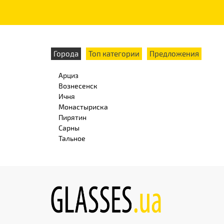
Города
Топ категории
Предложения
Арциз
Вознесенск
Ичня
Монастыриска
Пирятин
Сарны
Тальное