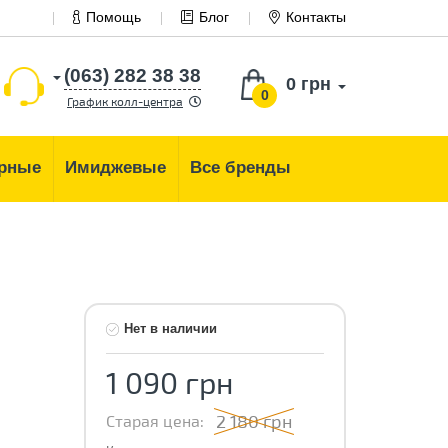
Помощь
Блог
Контакты
(063) 282 38 38
0 грн
0
График колл-центра
рные
Имиджевые
Все бренды
Нет в наличии
1 090 грн
2 180 грн
Старая цена: