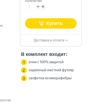
Количество:
т
Купить
ик
Доставка и оплата
В комплект входит:
очки с 100% защитой
1
надежный жесткий футляр
2
салфетка из микрофибры
3
бронза