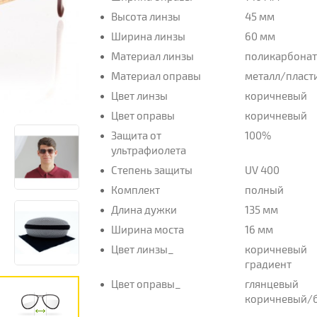
Высота линзы
45 мм
Ширина линзы
60 мм
Материал линзы
поликарбона
Материал оправы
металл/пласт
Цвет линзы
коричневый
Цвет оправы
коричневый
Защита от
100%
ультрафиолета
Степень защиты
UV 400
Комплект
полный
Длина дужки
135 мм
Ширина моста
16 мм
Цвет линзы_
коричневый
градиент
Цвет оправы_
глянцевый
коричневый/