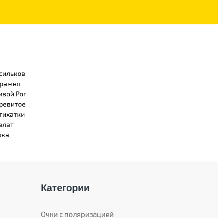
сильков
ражня
ивой Рог
ревитое
тихатки
алат
рка
Категории
Очки с поляризацией