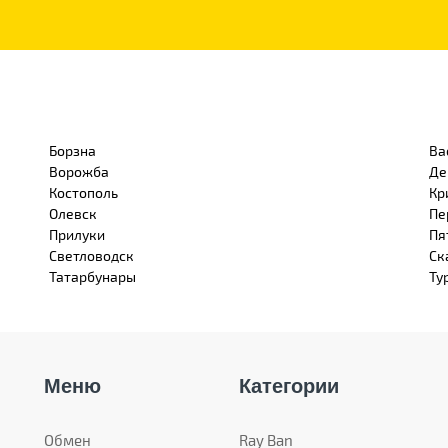
Борзна
Ва
Ворожба
Де
Костополь
Кр
Олевск
Пе
Прилуки
Пя
Светловодск
Ск
Татарбунары
Ту
Меню
Категории
Обмен
Ray Ban