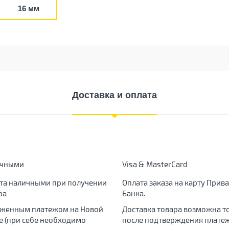
16 мм
Доставка и оплата
ичными
Visa & MasterCard
та наличными при получении
Оплата заказа на карту Прива
ра
Банка.
женным платежом на Новой
Доставка товара возможна т
е (при себе необходимо
после подтверждения платеж