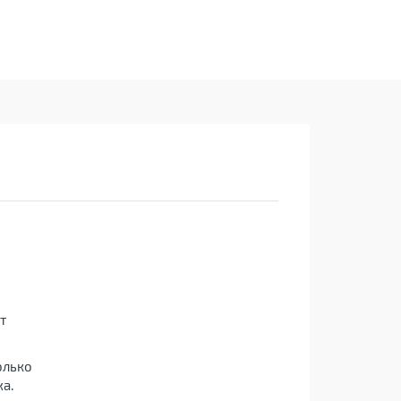
т
олько
а.