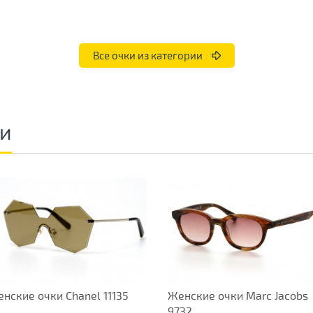
Все очки из категории
ки
нские очки Chanel 11135
Женские очки Marc Jacobs
9732