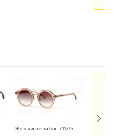
Женские очки Gucci 11216
Женские очки Celi