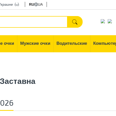
Украине
RU
UA
е очки
Мужские очки
Водительские
Компьюте
Заставна
2026