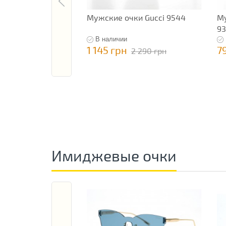
Мужские очки Gucci 9544
Му
93
В наличии
1 145 грн
7
2 290 грн
Имиджевые очки