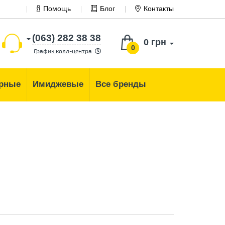
Помощь
Блог
Контакты
(063) 282 38 38
0 грн
0
График колл-центра
рные
Имиджевые
Все бренды