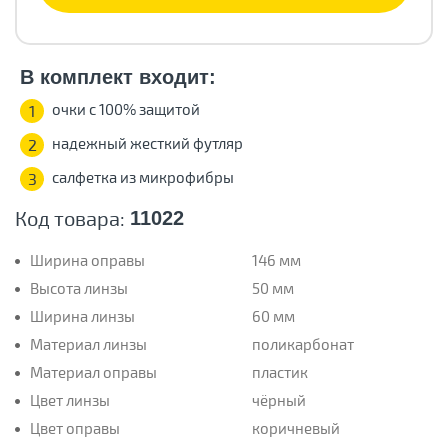
В комплект входит:
очки с 100% защитой
1
надежный жесткий футляр
2
салфетка из микрофибры
3
Код товара:
11022
Ширина оправы
146 мм
Высота линзы
50 мм
Ширина линзы
60 мм
Материал линзы
поликарбонат
Материал оправы
пластик
Цвет линзы
чёрный
Цвет оправы
коричневый