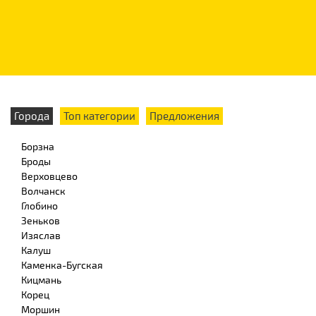
Города
Топ категории
Предложения
Борзна
Броды
Верховцево
Волчанск
Глобино
Зеньков
Изяслав
Калуш
Каменка-Бугская
Кицмань
Корец
Моршин