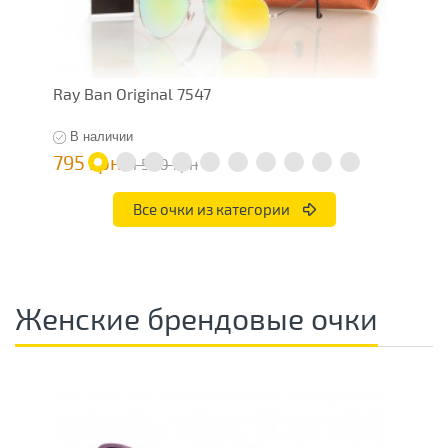
Ray Ban Original 7547
R
В наличии
795 грн
7
1 590 грн
Все очки из категории
Женские брендовые очки