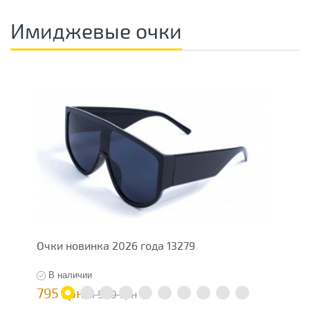
Имиджевые очки
Очки новинка 2026 года 13279
Ж
В наличии
795 грн
5
1 590 грн