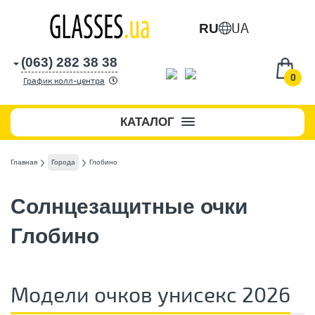
UA
RU
(063) 282 38 38
0
График колл-центра
КАТАЛОГ
Главная
Города
Глобино
Солнцезащитные очки
Глобино
Модели очков унисекс 2026