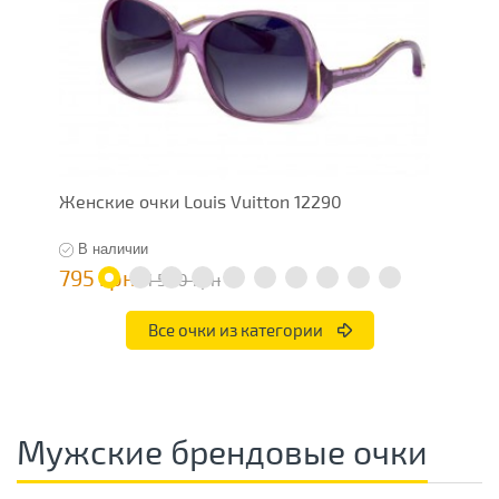
Женские очки Louis Vuitton 12290
Ж
В наличии
795 грн
7
1 590 грн
Все очки из категории
Мужские брендовые очки