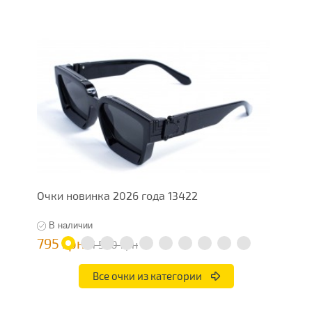
Очки новинка 2026 года 13422
О
В наличии
795 грн
7
1 590 грн
Все очки из категории