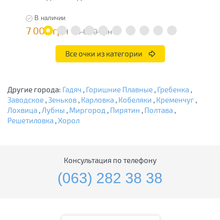
В наличии
7 000 грн
4
14 000 грн
Все очки из категории
Другие города:
Гадяч
,
Горишние Плавные
,
Гребенка
,
Заводское
,
Зеньков
,
Карловка
,
Кобеляки
,
Кременчуг
,
Лохвица
,
Лубны
,
Миргород
,
Пирятин
,
Полтава
,
Решетиловка
,
Хорол
Консультация по телефону
(063) 282 38 38