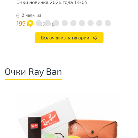
Очки новинка 2026 года 13305
О
В наличии
199 грн
1
398 грн
Все очки из категории
Очки Ray Ban